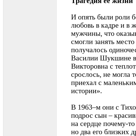
Трагедия ее жизни
И опять были роли б
любовь в кадре и в ж
мужчины, что оказыв
смогли занять место
получалось одиночес
Василии Шукшине в
Викторовна с теплот
срослось, не могла 
приехал с маленьки
истории».
В 1963–м они с Тих
подрос сын – красив
на сердце почему-то
но два его близких д