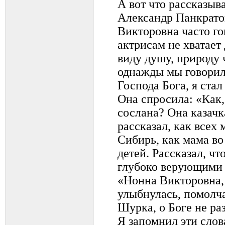
А вот что рассказыв
Александр Панкрато
Викторовна часто г
актрисам не хватает
виду душу, природу 
однажды мы говорили
Господа Бога, я стал
Она спросила: «Как,
сослана? Она казачк
рассказал, как всех
Сибирь, как мама во
детей. Рассказал, ч
глубоко верующими 
«Нонна Викторовна, 
улыбнулась, помолча
Шурка, о Боге не раз
Я запомнил эти сло