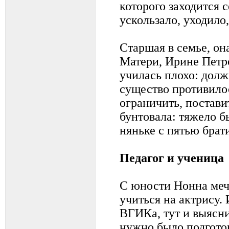
которого заходится с
ускользало, уходило,
Старшая в семье, он
Матери, Ирине Петро
училась плохо: должн
существо противил
ограничить, постави
бунтовала: тяжело б
няньке с пятью брат
Педагог и ученица
С юности Нонна меч
учиться на актрису.
ВГИКа, тут и выясни
нужно было подгото