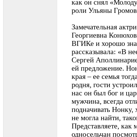
как он снял «Молод
роли Ульяны Громов
Замечательная актри
Георгиевна Конюхова
ВГИКе и хорошо зна
рассказывала: «В не
Сергей Аполлинарие
ей предложение. Нон
края – ее семья тогд
родня, гости устрои
нас он был бог и ца
мужчина, всегда отл
подначивать Нонку, 
не могла найти, так
Представляете, как
односельчан посмот