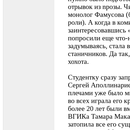
отрывок из nрозы. Чи
монолог Фамусова (
роли). А когда в ком
заинтересовавшись
попросили еще что-н
задумываясь, стала 
станичников. Да так,
хохота.
Студентку сразу зап
Сергей Аполлинарие
плечами уже было м
во всех играла его 
более 20 лет были в
ВГИКа Тамара Макар
затопила все его су