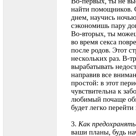
Во-первых, ты не в
найти помощников. 
днем, научись ночью
сэкономишь пару до
Во-вторых, ты може
во время секса повр
после родов. Этот с
нескольких раз. В-т
вырабатывать недост
направив все внима
простой: в этот пер
чувствительна к заб
любимый почаще обни
будет легко перейти
3.
Как предохранять
ваши планы, будь на