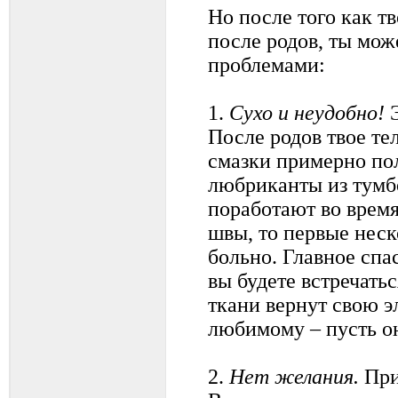
Но после того как т
после родов, ты мож
проблемами:
1.
Сухо и неудобно!
Э
После родов твое те
смазки примерно пол
любриканты из тумбо
поработают во время
швы, то первые неск
больно. Главное спа
вы будете встречатьс
ткани вернут свою э
любимому – пусть о
2.
Нет желания.
При