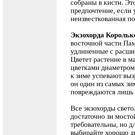
собраны в кисти. Эт
предпочтение, если у
неизвесткованная по
Экзохорда Корольк
восточной части Пам
удлиненные с расш
Цветет растение в 
цветками диаметром 
к зиме успевают выз
он один из самых з
повреждаются лишь 
Все экзохорды свет
достаточно зи мосто
требовательны, но д
выбирайте хорошо д