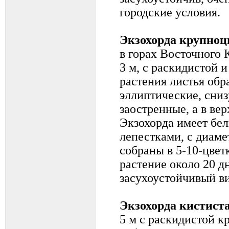
городские условия.
Экзохорда крупноц
в горах Восточного 
3 м, с раскидистой 
растения листья об
эллиптические, сниз
заостренные, а в вер
Экзохорда имеет бел
лепестками, с диаме
собраны в 5-10-цвет
растение около 20 д
засухоустойчивый ви
Экзохорда кистист
5 м с раскидистой к