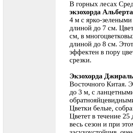
В горных лесах Сред
экзохорда Альберта
4 м с ярко-зеленым
длиной до 7 см. Цве
см, в многоцветков
длиной до 8 см. Это
эффектен в пору цве
срезки.
Экзохорда Джирал
Восточного Китая. Э
до 3 м, с ланцетным
обратнояйцевидными
Цветки белые, собра
Цветет в течение 25 
весь сезон и при эт
засухоустойчив, оче