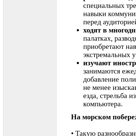
специальных тр
навыки коммуник
перед аудиторией
ходят в многод
палатках, развод
приобретают на
экстремальных у
изучают иност
занимаются ежед
добавление поли
не менее изыска
езда, стрельба и
компьютера.
На морском побере
• Такую разнообразн