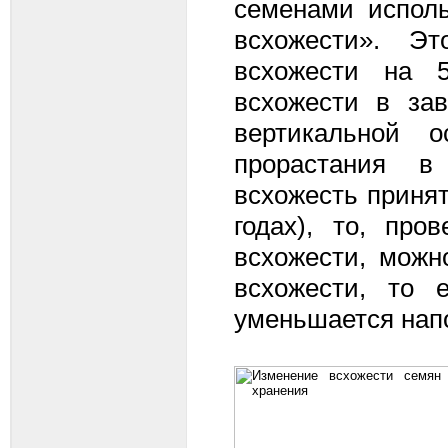
семенами испол
всхожести». Эт
всхожести на 
всхожести в зав
вертикальной 
прорастания в
всхожесть принят
годах), то, про
всхожести, можн
всхожести, то 
уменьшается нап