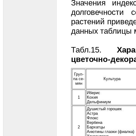
Значения индек
долговечности 
растений приведен
данных таблицы 
Табл.15.
Хар
цветочно-декор
Груп-
па се-
Культура
мян
Иберис
1
Кохия
Дельфиниум
Душистый горошек
Астра
Флокс
Вербена
2
Бархатцы
Анютины глазки (фиалка)