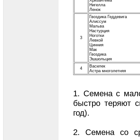
Хризантема
Нигелла
Ленок
Гвоздика Геддевига
Алиссум
Мальва
Настурция
Ноготки
3
Левкой
Цинния
Мак
Гвоздика
Эшшольция
Василек
4
Астра многолетняя
1. Семена с мал
быстро теряют с
год).
2. Семена со с