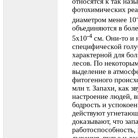
относятся к так наз
фотохимических реа
диаметром менее 10
объединяются в боле
-4
5х10
см. Они-то и
специфической голу
характерной для бо
лесов. По некоторым
выделение в атмосф
фитогенного происх
млн т. Запахи, как з
настроение людей, 
бодрость и успокоен
действуют угнетающ
доказывают, что зап
работоспособность, 
дыхания, пульс и да