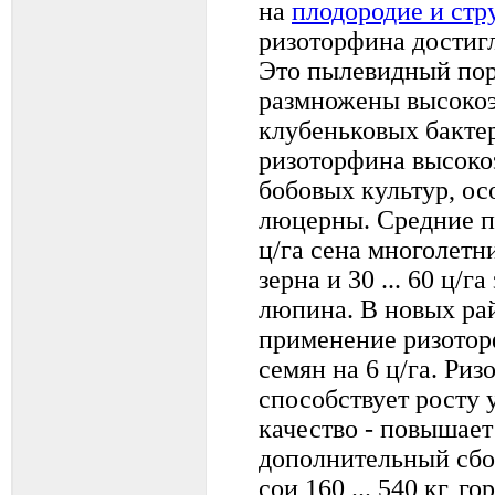
на
плодородие и стр
ризоторфина достигл
Это пылевидный п
размножены высоко
клубеньковых бакте
ризоторфина высоко
бобовых культур, ос
люцерны. Средние пр
ц/га сена многолетних
зерна и 30 ... 60 ц/г
люпина. В новых ра
применение ризото
семян на 6 ц/га. Риз
способствует росту 
качество - повышает
дополнительный сбо
сои 160 ... 540 кг, го