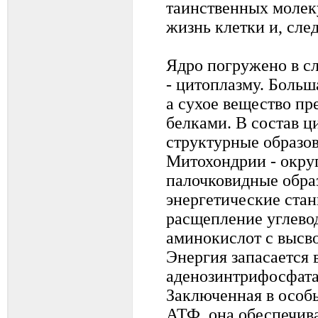
таинственных молек
жизнь клетки и, след
Ядро погружено в с
- цитоплазму. Больша
а сухое вещество пр
белками. В состав ц
структурные образов
Митохондрии - окру
палочковидные образ
энергетические стан
расщепление углево
аминокислот с высв
Энергия запасается 
аденозинтрифосфата
Заключенная в особы
АТФ, она обеспечив