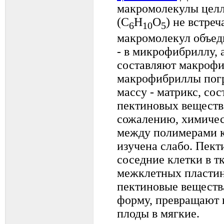
макромолекулы целл
(С
Н
О
) не встре
6
10
5
макромолекул объед
- в микрофибриллу,
составляют макрофи
макрофибриллы пог
массу - матрикс, со
пектиновых веществ,
сожалению, химичес
между полимерами к
изучена слабо. Пек
соседние клетки в 
межклетных пластин
пектиновые веществ
форму, превращают 
плоды в мягкие.