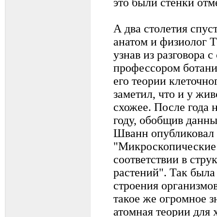
это были стенки отм
А два столетия спус
анатом и физиолог 
узнав из разговора 
профессором ботан
его теории клеточно
заметил, что и у жи
схожее. После года 
году, обобщив данны
Шванн опубликовал 
"Микроскопические 
соответствии в стру
растений". Так была
строения организмо
такое же огромное з
атомная теории для 