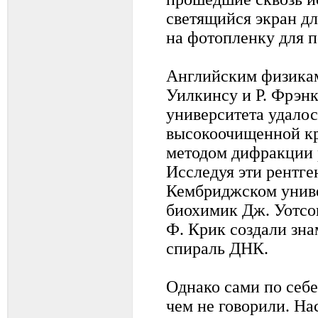
светящийся экран д
на фотопленку для 
Английским физикам
Уилкинсу и Р. Фрэн
университета удало
высокоочищенной к
методом дифракции 
Исследуя эти рентге
Кембриджском униве
биохимик Дж. Уотсон
Ф. Крик создали зн
спираль ДНК.
Однако сами по себ
чем не говорили. На