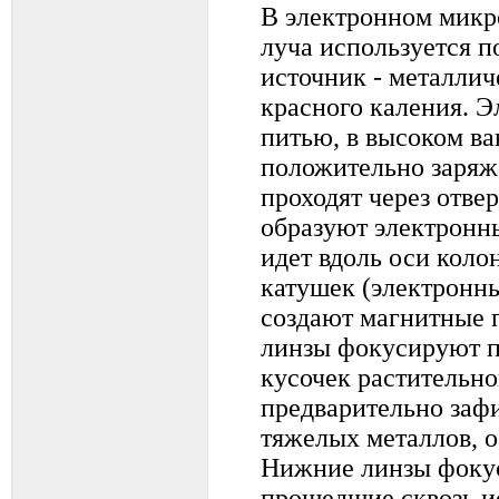
В электронном микр
луча используется п
источник - металлич
красного каления. 
питью, в высоком ва
положительно заряже
проходят через отвер
образуют электронн
идет вдоль оси коло
катушек (электронны
создают магнитные 
линзы фокусируют п
кусочек растительно
предварительно заф
тяжелых металлов, о
Нижние линзы фоку
прошедшие сквозь и