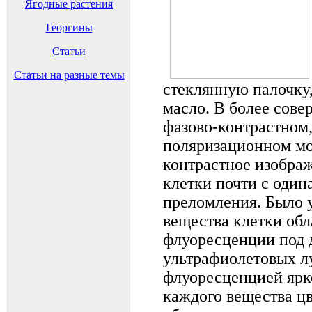
Ягодные растения
Георгины
Статьи
Статьи на разные темы
стеклянную палочку
масло. В более сов
фазово-контрастном
поляризационном м
контрастное изображ
клетки почти с оди
преломления. Было у
вещества клетки об
флуоресценции под 
ультрафиолетовых л
флуоресценцией ярк
каждого вещества цв