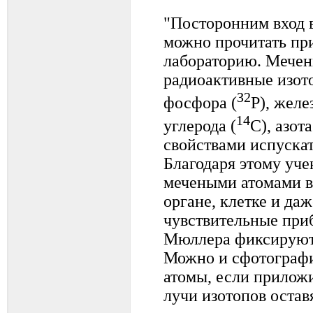
"Посторонним вход 
можно прочитать пр
лабораторию. Мечен
радиоактивные изот
З2
фосфора (
Р), желез
14
углерода (
C), азота
свойствами испуска
Благодаря этому уче
мечеными атомами в
органе, клетке и да
чувствительные при
Мюллера фиксируют 
Можно и сфотографи
атомы, если приложи
лучи изотопов остав