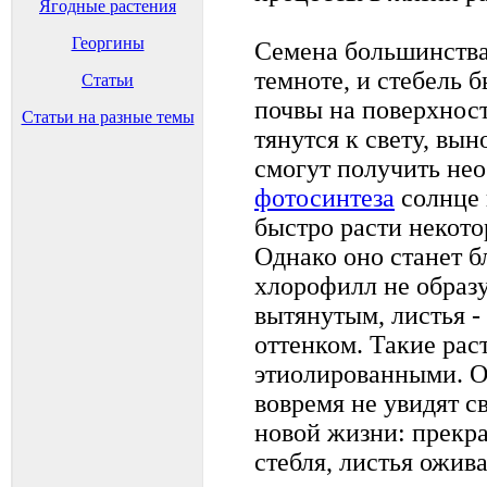
Ягодные растения
Георгины
Семена большинства
темноте, и стебель 
Статьи
почвы на поверхнос
Статьи на разные темы
тянутся к свету, вын
смогут получить не
фотосинтеза
солнце 
быстро расти некотор
Однако оно станет б
хлорофилл не образу
вытянутым, листья 
оттенком. Такие рас
этиолированными. О
вовремя не увидят св
новой жизни: прекр
стебля, листья ожив