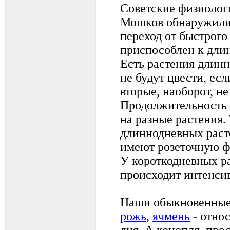
Советские физиологи
Мошков обнаружили,
переход от быстрого
приспособлен к длин
Есть растения длинн
не будут цвести, есл
вторые, наоборот, не
Продолжительность 
на разные растения.
длиннодневных раст
имеют розеточную ф
У короткодневных р
происходит интенси
Наши обыкновенные
рожь
,
ячмень
- относ
дня. А конопля, прос