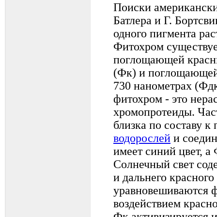
Поиски американски
Батлера и Г. Бортсв
одного пигмента рас
Фитохром существуе
поглощающей красны
(Фк) и поглощающей
730 нанометрах (Фд
фитохром - это нера
хромопротеиды. Час
близка по составу к
водорослей
и соедин
имеет синий цвет, а
Солнечный свет сод
и дальнего красного 
уравновешиваются 
воздействием красно
Фк активизируется и