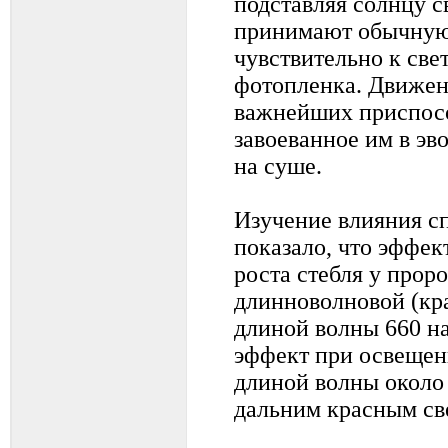
подставляя солнцу с
принимают обычную
чувствительно к све
фотопленка. Движени
важнейших приспосо
завоеванное им в эв
на суше.
Изучение влияния сп
показало, что эффе
роста стебля у прор
длинноволновой (кра
длиной волны 660 на
эффект при освещен
длиной волны около
дальним красным св