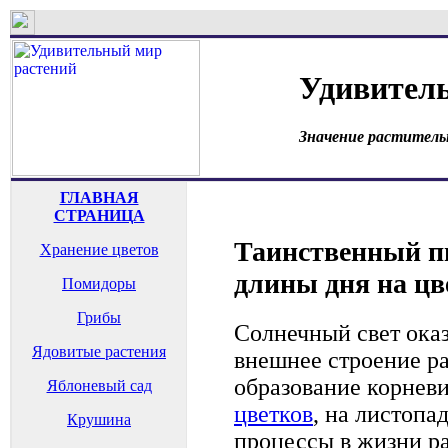
Удивител
Значение раститель
ГЛАВНАЯ
СТРАНИЦА
Таинственный п
Хранение цветов
длины дня на цв
Помидоры
Грибы
Солнечный свет оказ
Ядовитые растения
внешнее строение р
образование корнев
Яблоневый сад
цветков
, на листопа
Крушина
процессы в жизни р