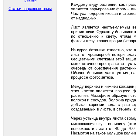
Статьи
Каждому виду растения, как прав
Статьи на разные темы
является варьирование формы лис
Частуха подорожниковая и стрело
от надводных.
Лист является неотъемлемым ве
прилистники. Однако у большинст
по отношению к свету, чтобы м
фотосинтезу, транспирации (испар
Из курса ботаники известно, что
лист от чрезмерной потери влаг
бесцветными клетками этой защи
межклеточное пространство - уст
очередь от обеспечения растени
Обычно большая часть устьиц на
процессе фотосинтеза.
Между верхней и нижней кожицей 
этих клеток является процесс ф
растения. Мезофилл образуют сто
волокон и сосудов. Волокна прида
добытая корнями вода с раство
создаваемых в листе, в стебель, 
Через устьица внутрь листа свобо
микроскопическую величину (око
поверхности листа от 40 до 700
Несмотря на такое большое количе