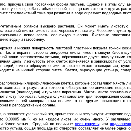
ило, присуща своя постоянная форма листьев. Однако и в этом случа
тьев у осины, рябины обыкновенной, плюща комнатного и других растен
лист стрелолистный тоже при развитии в воде образуют подводные лис
гетативным органом высшего растения. Он может иметь листовую п
ва растений листья имеют лишь черешок и пластику. Черешки служат д
аксимально использовать солнечную энергию. Листовые пластинк
ению воды) и газообмену.
 верхняя и нижняя поверхность листовой пластинки покрыта тонкой кож
и. Часто верхняя сторона эпидермы листа имеет гладкую блестящу
тной ткани расположены устьица, образованные двумя полулунными кл
ьичная щель. Изогнутость этих клеток изменяется в зависимости от ус
й водой, отчего образуемое ими отверстие может расшириться, сузит
ходится на нижней стороне листа. Клетки, образующие устьица, соде
расположены хлорофиллоносные клетки, которые составляют мякоть ли
отосинтеза, в результате которого образуются органические вещест
лбчатая (палисадная) и губчатая паренхима. Мякоть листа пронизана 
ют листу прочность. Сосуды служат каналами для передвижения соков;
ренными в ней минеральными солями, а по другим происходит отток
корни и репродуктивные органы.
дно проникает углекислый газ, кроме того они регулируют испарение во
2
ло 0,00005 мм
), но на каждом листе их очень много. У различны
 и более устьиц. Средний по величине
лист капусты
или
подсолнечн
ство устьиц, общая площадь их отверстий составляет не более одной с