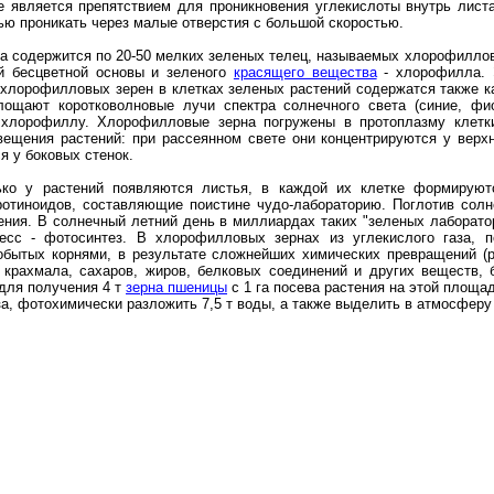
 является препятствием для проникновения углекислоты внутрь листа,
ью проникать через малые отверстия с большой скоростью.
та содержится по 20-50 мелких зеленых телец, называемых хлорофилло
й бесцветной основы и зеленого
красящего вещества
- хлорофилла. 
 хлорофилловых зерен в клетках зеленых растений содержатся также 
лощают коротковолновые лучи спектра солнечного света (синие, ф
хлорофиллу. Хлорофилловые зерна погружены в протоплазму клетк
вещения растений: при рассеянном свете они концентрируются у верхн
я у боковых стенок.
ько у растений появляются листья, в каждой их клетке формирую
ротиноидов, составляющие поистине чудо-лабораторию. Поглотив солн
ения. В солнечный летний день в миллиардах таких "зеленых лаборато
есс - фотосинтез. В хлорофилловых зернах из углекислого газа, п
обытых корнями, в результате сложнейших химических превращений (р
 крахмала, сахаров, жиров, белковых соединений и других веществ,
 для получения 4 т
зерна пшеницы
с 1 га посева растения на этой площа
аза, фотохимически разложить 7,5 т воды, а также выделить в атмосферу