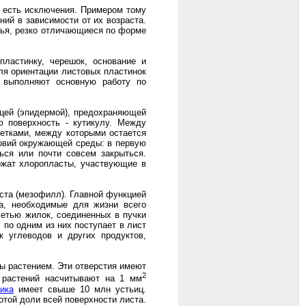
е есть исключения. Примером тому
ий в зависимости от их возраста.
тья, резко отличающиеся по форме
ластинку, черешок, основание и
ля ориентации листовых пластинок
и выполняют основную работу по
ицей (эпидермой), предохраняющей
ю поверхность - кутикулу. Между
етками, между которыми остается
ловий окружающей среды: в первую
ься или почти совсем закрыться.
ржат хлоропласты, участвующие в
ста (мезофилл). Главной функцией
ва, необходимые для жизни всего
сетью жилок, соединенных в пучки
 по одним из них поступает в лист
 углеводов и других продуктов,
ды растением. Эти отверстия имеют
2
х растений насчитывают на 1 мм
ика
имеет свыше 10 млн устьиц.
отой доли всей поверхности листа.