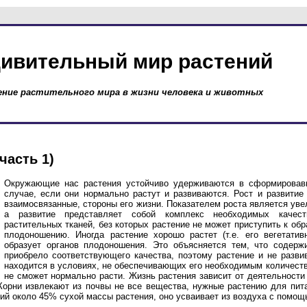
ивительный мир растений
ение растительного мира в жизни человека и животных
часть 1)
Окружающие нас растения устойчиво удерживаются в сформировав
случае, если они нормально растут и развиваются. Рост и развитие 
взаимосвязанные, стороны его жизни. Показателем роста является уве
а развитие представляет собой комплекс необходимых качест
растительных тканей, без которых растение не может приступить к обр
плодоношению. Иногда растение хорошо растет (т.е. его вегетатив
образует органов плодоношения. Это объясняется тем, что содерж
приобрело соответствующего качества, поэтому растение и не разви
находится в условиях, не обеспечивающих его необходимым количество
не сможет нормально расти. Жизнь растения зависит от деятельности 
Корни извлекают из почвы не все вещества, нужные растению для пит
ий около 45% сухой массы растения, оно усваивает из воздуха с помощ