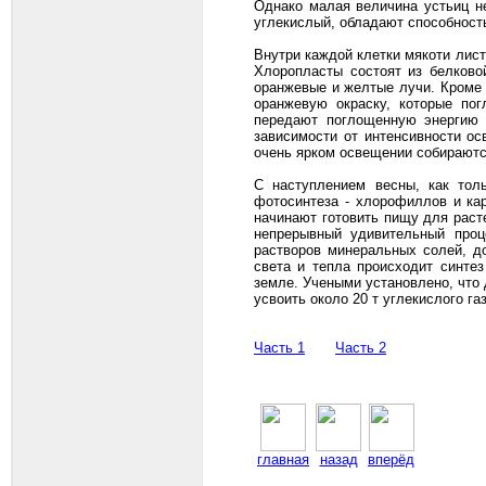
Однако малая величина устьиц не
углекислый, обладают способност
Внутри каждой клетки мякоти лис
Хлоропласты состоят из белково
оранжевые и желтые лучи. Кроме
оранжевую окраску, которые пог
передают поглощенную энергию 
зависимости от интенсивности ос
очень ярком освещении собираютс
С наступлением весны, как тол
фотосинтеза - хлорофиллов и ка
начинают готовить пищу для раст
непрерывный удивительный проц
растворов минеральных солей, д
света и тепла происходит синтез
земле. Учеными установлено, что
усвоить около 20 т углекислого г
Часть 1
Часть 2
главная
назад
вперёд