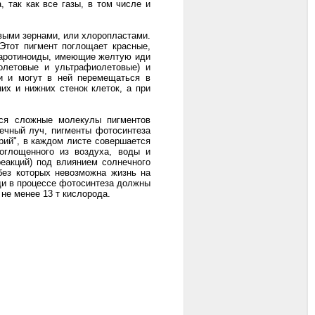
 так как все газы, в том числе и
выми зернами, или хлоропластами.
Этот пигмент поглощает красные,
каротиноиды, имеющие желтую иди
иолетовые и ультрафиолетовые) и
и и могут в ней перемещаться в
их и нижних стенок клеток, а при
тся сложные молекулы пигментов
ечный луч, пигменты фотосинтеза
рий", в каждом листе совершается
оглощенного из воздуха, воды и
еакций) под влиянием солнечного
 без которых невозможна жизнь на
ди в процессе фотосинтеза должны
 не менее 13 т кислорода.