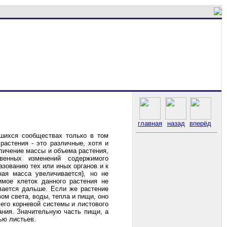
главная
назад
вперёд
шихся сообществах только в том
растения - это различные, хотя и
личение массы и объема растения,
венных изменений содержимого
азованию тех или иных органов и к
ная масса увеличивается), но не
имое клеток данного растения не
вается дальше. Если же растение
м света, воды, тепла и пищи, оно
его корневой системы и листового
ания. Значительную часть пищи, а
ью листьев.