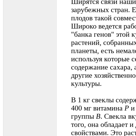
Ширятся связи наши
зарубежных стран. 
плодов такой совме
Широко ведется раб
"банка генов" этой 
растений, собранных
планеты, есть нема
используя которые 
содержание сахара,
другие хозяйственно
культуры.
В 1 кг свеклы содер
400 мг витамина
Р
и
группы
В
. Свекла вк
того, она обладает 
свойствами. Это рас