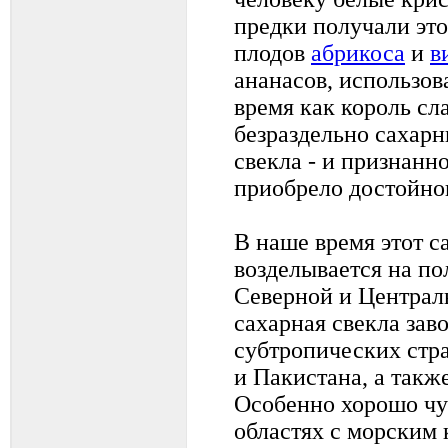
предки получали это
плодов
абрикоса
и
в
ананасов, использов
время как король сл
безраздельно сахарн
свекла - и признанн
приобрело достойно
В наше время этот 
возделывается на по
Северной и Централ
сахарная свекла зав
субтропических стр
и Пакистана, а такж
Особенно хорошо чув
областях с морским 