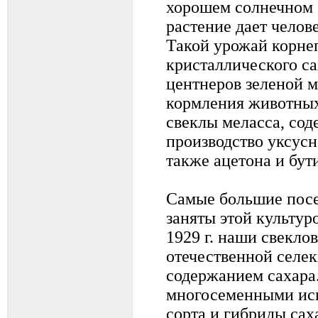
хорошем солнечном 
растение дает челове
Такой урожай корне
кристаллического са
центнеров зеленой м
кормления животных
свеклы меласса, сод
производство уксусн
также ацетона и бут
Самые большие пос
заняты этой культур
1929 г. наши свекл
отечественной селе
содержанием сахара.
многосеменными ис
сорта и гибриды сах