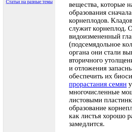
Статьи на разные темы
вещества, которые н
образования сначала 
корнеплодов. Кладо
служит корнеплод. О
видоизмененный гла
(подсемядольное ко
органа они стали вы
вторичного утолщени
и отложения запасн
обеспечить их биоси
прорастания семян
у
многочисленные мо
листовыми пластинк
образование корнепл
как листья хорошо р
замедлится.