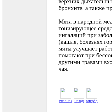
верхних дыхательных
бронхите, а также п
Мята в народной ме
тонизирующее средст
ингаляций при забо
(кашле, болезнях гор
мяты улучшает рабо
помогают при бессон
другими травами вхо
чая.
главная
назад
вперёд