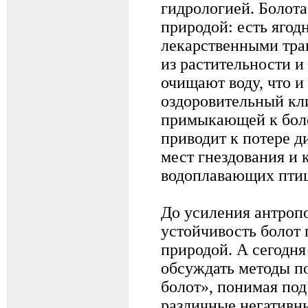
гидрологией. Болот
природой: есть ягод
лекарственными тра
из растительности 
очищают воду, что и
оздоровительный кл
примыкающей к боло
приводит к потере д
мест гнездования и 
водоплавающих птиц,
До усиления антроп
устойчивость болот
природой. А сегодн
обсуждать методы п
болот», понимая по
различные негативн