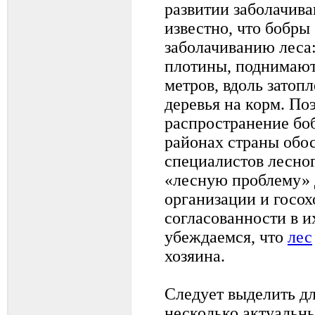
развитии заболачива
известно, что бобры
заболачиванию леса:
плотины, поднимают
метров, вдоль затоп
деревья на корм. По
распространение бо
районах страны обо
специалистов лесног
«лесную проблему»
организации и госо
согласованности в и
убеждаемся, что
лес
хозяина.
Следует выделить д
несколько актуальн