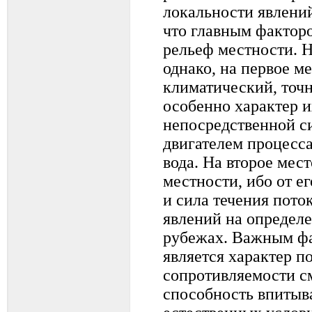
локальности явлени
что главным фактор
рельеф местности. Н
однако, на первое м
климатический, точ
особенно характер и
непосредственной с
двигателем процесса
вода. На второе мес
местности, ибо от е
и сила течения пото
явлений на определ
рубежах. Важным фа
является характер по
сопротивляемости с
способность впитыва