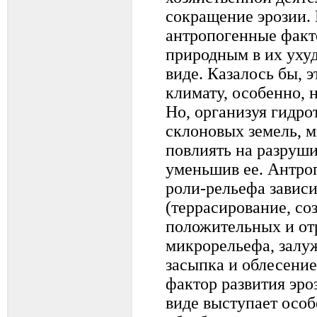
сокращение эрозии.
антропогенные факт
природным в их ух
виде. Казалось бы, э
климату, особенно, 
Но, организуя гидр
склоновых земель, 
повлиять на разруш
уменьшив ее. Антро
роли-рельефа зависи
(террасирование, со
положительных и от
микрорельефа, залу
засыпка и облесение
фактор развития эро
виде выступает особ