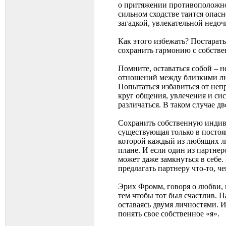
о притяжении противоположнос
сильном сходстве таится опас
загадкой, увлекательной недо
Как этого избежать? Постарать
сохранить гармонию с собстве
Помните, оставаться собой – 
отношений между близкими люд
Попытаться избавиться от непр
круг общения, увлечения и си
различаться. В таком случае д
Сохранить собственную индив
существующая только в постоя
которой каждый из любящих лю
плане. И если один из партнер
может даже замкнуться в себе.
предлагать партнеру что-то, че
Эрих Фромм, говоря о любви, 
тем чтобы тот был счастлив. П
оставаясь двумя личностями. 
понять свое собственное «я».