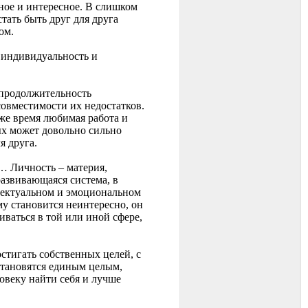
ное и интересное. В слишком
тать быть друг для друга
ом.
ю индивидуальность и
 продолжительность
совместимости их недостатков.
 же время любимая работа и
ых может довольно сильно
я друга.
… Личность – материя,
развивающаяся система, в
лектуальном и эмоциональном
му становится неинтересно, он
иваться в той или иной сфере,
стигать собственных целей, с
 становятся единым целым,
овеку найти себя и лучше