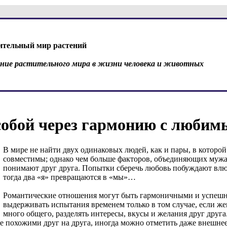
ительный мир растений
ение растительного мира в жизни человека и животных
собой через гармонию с люби
В мире не найти двух одинаковых людей, как и пары, в которо
совместимы; однако чем больше факторов, объединяющих мужа 
понимают друг друга. Попытки сберечь любовь побуждают вл
тогда два «я» превращаются в «мы»…
Романтические отношения могут быть гармоничными и успешн
выдерживать испытания временем только в том случае, если ж
много общего, разделять интересы, вкусы и желания друг дру
ше похожими друг на друга, иногда можно отметить даже внешнее