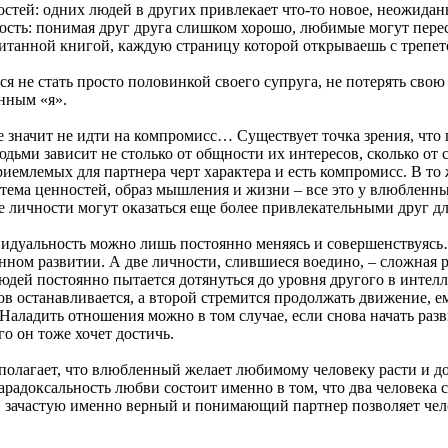
тей: одних людей в других привлекает что-то новое, неожидан
ность: понимая друг друга слишком хорошо, любимые могут перес
читанной книгой, каждую страницу которой открываешь с трепет
ся не стать просто половинкой своего супруга, не потерять сво
нным «я».
не значит не идти на компромисс… Существует точка зрения, что
ьми зависит не столько от общности их интересов, сколько от 
иемлемых для партнера черт характера и есть компромисс. В то
стема ценностей, образ мышления и жизни – все это у влюбленн
ве личности могут оказаться еще более привлекательными друг дл
идуальность можно лишь постоянно меняясь и совершенствуясь
нном развитии. А две личности, слившиеся воедино, – сложная 
дей постоянно пытается дотянуться до уровня другого в интел
ов останавливается, а второй стремится продолжать движение, е
 Наладить отношения можно в том случае, если снова начать разв
го он тоже хочет достичь.
полагает, что влюбленный желает любимому человеку расти и до
арадоксальность любви состоит именно в том, что два человека
И зачастую именно верный и понимающий партнер позволяет чел