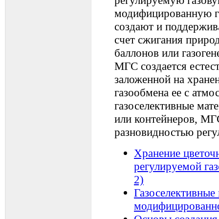
модифицированную г
создают и поддержив
счет сжигания природн
баллонов или газоген
МГС создается естес
заложенной на хранен
газообмена ее с атмо
газоселективные мат
или контейнеров, МГ
разновидностью регу
Хранение цветоч
регулируемой газо
2)
Газоселективные 
модифицированно
Основы создания