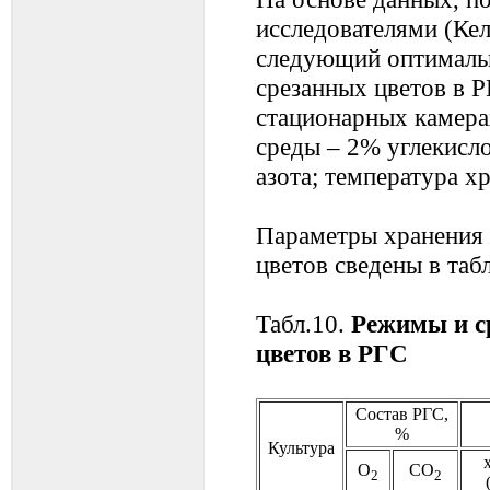
исследователями (Кел
следующий оптималь
срезанных цветов в Р
стационарных камерах
среды – 2% углекисло
азота; температура х
Параметры хранения 
цветов сведены в таб
Табл.10.
Режимы и с
цветов в РГС
Состав РГС,
%
Культура
О
СО
2
2