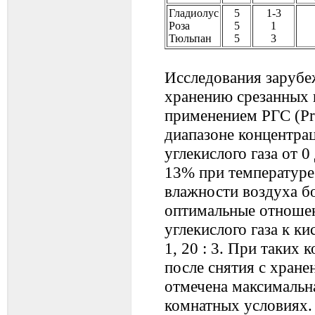
Гладиолус
5
1-3
Роза
5
1
Тюльпан
5
3
Исследования зарубе
хранению срезанных 
применением РГС (Рrа
диапазоне концентра
углекислого газа от 0
13% при температуре
влажности воздуха бо
оптимальные отноше
углекислого газа к кис
1, 20 : 3. При таких
после снятия с хране
отмечена максимальна
комнатных условиях.