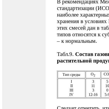
В рекомендациях Ме
стандартизации (ИСО
наиболее характерных
хранения в условиях 
этих смесей дан в таб
типов относятся к су
– к нормальным.
Табл.9.
Состав газов
растительной проду
О
С
Тип среды
2
I
3
5
II
11
1
III
3
0
IV
12-16
5-
Следует отметить, ч