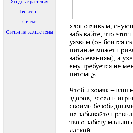
Ягодные растения
Георгины
Статьи
хлопотливым, снующ
Статьи на разные темы
забывайте, что это
уязвим (он боится с
питание может прив
заболеваниям), а ух
ему требуется не ме
питомцу.
Чтобы хомяк – ваш м
здоров, весел и игр
своими безобидными
не забывайте правил
твою заботу малыш 
лаской.