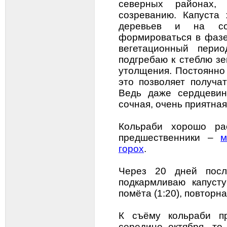
северных районах,
созреванию. Капуста
деревьев и на сол
формироваться в фазе
вегетационный пери
подгребаю к стеблю зе
утолщения. Постоянно
это позволяет получа
Ведь даже сердцевин
сочная, очень приятная
Кольраби хорошо р
предшественники –
м
горох
.
Через 20 дней посл
подкармливаю капусту
помёта (1:20), повторн
К съёму кольраби п
середине октября, то