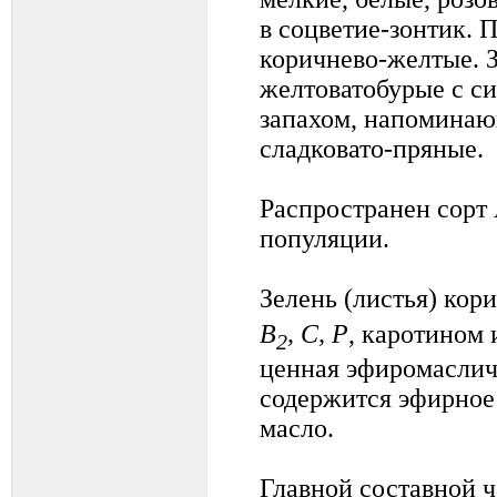
в соцветие-зонтик.
коричнево-желтые. 
желтоватобурые с с
запахом, напоминаю
сладковато-пряные.
Распространен сорт
популяции.
Зелень (листья) кор
В
, С, Р
, каротином 
2
ценная эфиромасличн
содержится эфирное
масло.
Главной составной 