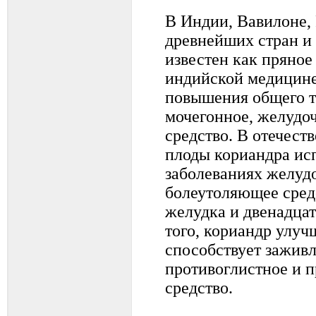
В Индии, Вавилоне, 
древнейших стран и
известен как пряное
индийской медицине
повышения общего т
мочегонное, желудо
средство. В отечест
плоды кориандра ис
заболеваниях желудо
болеутоляющее средс
желудка и двенадца
того, кориандр улуч
способствует заживл
противоглистное и 
средство.