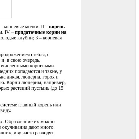
 – корневые мочки. II –
корень
ы
. IV –
придаточные корни на
молодые клубни; 3 – корневая
продолжением стебля, с
и, в свою очередь,
гочисленными корневыми
ледних попадаются и такие, у
ка дикая, люцерна, горох и
млю. Корни люцерны, например,
орых растений пустынь (до 15
 системе главный корень или
 виду.
ях. Образование их можно
е окучивания дают много
ник, иву часто разводят