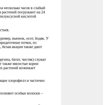
а несколько часов в слабый
я растений погружают на 24
долилуксусной кислотой
стьев.
ример, вьюнок, осот, бодяк. У
придаточные почки, из
, белая акация также дают
гина, батат, чистяк) служат
т также мясистые корни
их растений возникает
ащие хлорофилл и частично
ыполняют особые волоски –