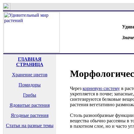
Удив
Знач
ГЛАВНАЯ
СТРАНИЦА
Морфологическ
Хранение цветов
Помидоры
Через
корневую систему
в раст
укрепляется в почве; запасные
Грибы
синтезируются белковые вещест
растения вегетативно размнож
Ядовитые растения
Столь разнообразные функции 
Ягодные растения
вещества обычно рассеяны в то
Статьи на разные темы
в пахотном слое, но и часто у