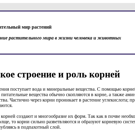
ительный мир растений
ение растительного мира в жизни человека и животных
ое строение и роль корней
ения поступает вода и минеральные вещества. С помощью корн
, питательные вещества обычно скопляются в корне, а также ами
ва. Частично через корни проникает в растение углекислота; п
аются.
корней создают и многообразие их форм. Так как в почве необ
лще, то корни сильно разветвляются и образуют корневую систем
глубляясь в подпахотный слой.