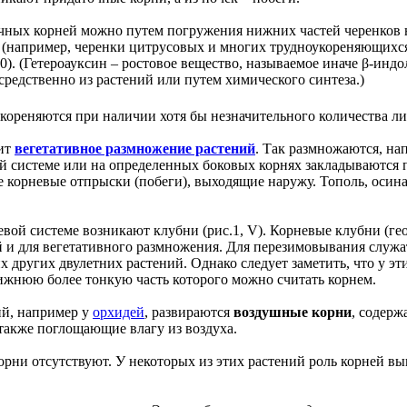
чных корней можно путем погружения нижних частей черенков н
 (например, черенки цитрусовых и многих трудноукореняющихс
2500). (Гетероауксин – ростовое вещество, называемое иначе β-ин
средственно из растений или путем химического синтеза.)
укореняются при наличии хотя бы незначительного количества ли
дит
вегетативное размножение растений
. Так размножаются, нап
ой системе или на определенных боковых корнях закладываются 
 корневые отпрыски (побеги), выходящие наружу. Тополь, осина
вой системе возникают клубни (рис.1, V). Корневые клубни (геор
 и для вегетативного размножения. Для перезимовывания служа
 других двулетних растений. Однако следует заметить, что у эт
ижнюю более тонкую часть которого можно считать корнем.
ий, например у
орхидей
, развираются
воздушные корни
, содерж
также поглощающие влагу из воздуха.
корни отсутствуют. У некоторых из этих растений роль корней в