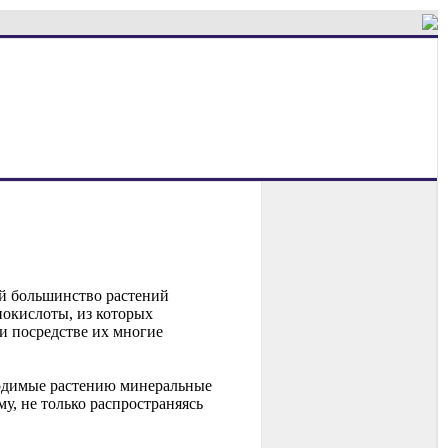
ей большинство растений
нокислоты, из которых
ри посредстве их многие
ходимые растению минеральные
у, не только распространяясь