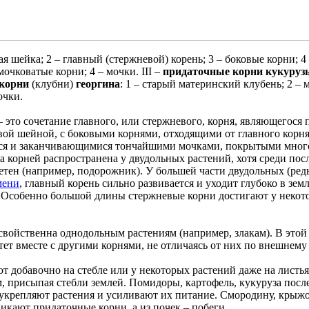
вая шейка; 2 – главный (стержневой) корень; 3 – боковые корни; 4
 мочковатые корни; 4 – мочки. III –
придаточные корни кукуруз
корни
(клубни)
георгина
: 1 – старый материнский клубень; 2 – 
очки.
 это сочетание главного, или стержневого, корня, являющегося 
вой шейной, с боковыми корнями, отходящими от главного корня 
ся и заканчивающимися тончайшими мочками, покрытыми мно
 корней распространена у двудольных растений, хотя среди пос
етен (например, подорожник). У большей части двудольных (редь
мени
, главный корень сильно развивается и уходит глубоко в зе
. Особенно большой длины стержневые корни достигают у некот
свойственна однодольным растениям (например, злакам). В этой
стет вместе с другими корнями, не отличаясь от них по внешнему
т добавочно на стебле или у некоторых растений даже на листь
, присыпая стебли землей. Помидоры, картофель, кукуруза посл
укрепляют растения и усиливают их питание. Смородину, крыжов
никают придаточные корни, а из почек – побеги.