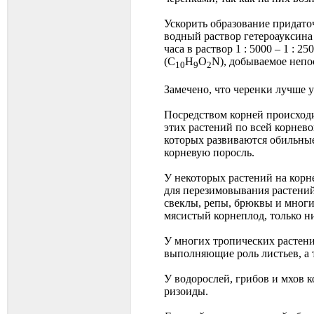
Ускорить образование придато
водный раствор гетероауксина
часа в раствор 1 : 5000 – 1 : 
(C
H
O
N), добываемое непо
10
9
2
Замечено, что черенки лучше 
Посредством корней происхо
этих растений по всей корнев
которых развиваются обильные
корневую поросль.
У некоторых растений на корне
для перезимовывания растений
свеклы, репы, брюквы и многих
мясистый корнеплод, только н
У многих тропических растен
выполняющие роль листьев, а 
У водорослей, грибов и мхов 
ризоиды.