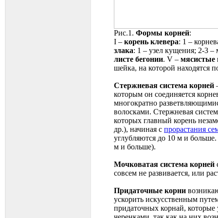
Рис.1.
Формы корней
:
I –
корень клевера
: 1 – корне
злака
: 1 – узел кущения; 2-3 –
листе бегонии
. V –
мясистые 
шейка, на которой находятся п
Стержневая система корней
–
которым он соединяется корне
многократно разветвляющими
волосками. Стержневая система
которых главный корень незам
др.), начиная с
прорастания се
углубляются до 10 м и больше
м и больше).
Мочковатая система корней
совсем не развивается, или ра
Придаточные корни
возникаю
ускорить искусственным путем
придаточных корнай, которые 
черенками, так как на них воз