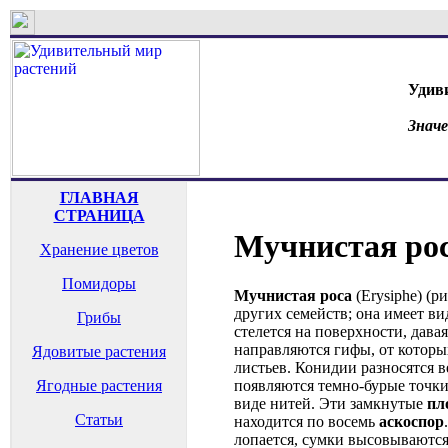
Удив
Знач
ГЛАВНАЯ
СТРАНИЦА
Мучнистая ро
Хранение цветов
Помидоры
Мучнистая роса
(Erysiphe) (р
других семейств; она имеет в
Грибы
стелется на поверхности, дава
направляются гифы, от котор
Ядовитые растения
листьев. Конидии разносятся 
появляются темно-бурые точк
Ягодные растения
виде нитей. Эти замкнутые
пл
Статьи
находится по восемь
аскоспор
лопается, сумки высовываются