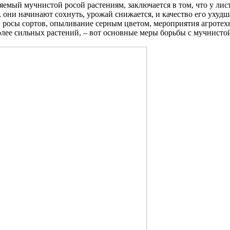
яемый мучнистой росой растениям, заключается в том, что у лис
 они начинают сохнуть, урожай снижается, и качество его ухуд
росы сортов, опыливание серным цветом, мероприятия агротехн
лее сильных растений, – вот основные меры борьбы с мучнистой