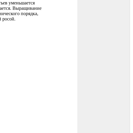
тьев уменьшается
шается. Выращивание
ического порядка,
 росой.