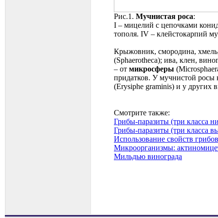
Рис.1.
Мучнистая роса
:
I – мицелий с цепочками конид
тополя. IV – клейстокарпий м
Крыжовник, смородина, хмель
(Sphaerotheca); ива, клен, вин
– от
микросферы
(Microsphaer
придатков. У мучнистой росы 
(Erysiphe graminis) и у други
Смотрите также:
Грибы-паразиты (три класса 
Грибы-паразиты (три класса в
Использование свойств грибов
Микроорганизмы: актиномице
Мильдью винограда