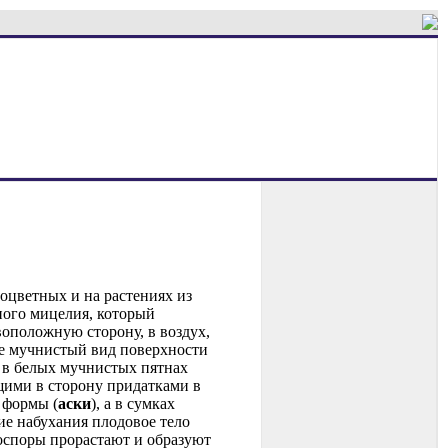
ноцветных и на растениях из
ного мицелия, который
воположную сторону, в воздух,
е мучнистый вид поверхности
а в белых мучнистых пятнах
щими в сторону придатками в
 формы (
аски
), а в сумках
ие набухания плодовое тело
коспоры прорастают и образуют