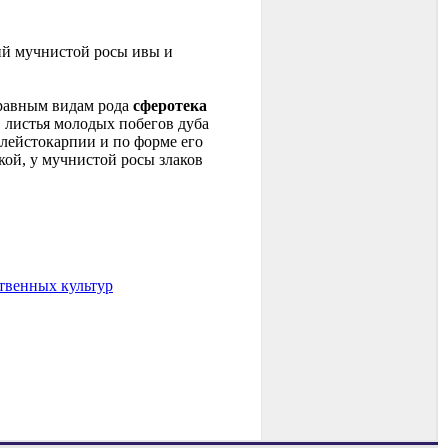
пий мучнистой росы ивы и
 равным видам рода
сферотека
, листья молодых побегов дуба
клейстокарпии и по форме его
кой, у мучнистой росы злаков
ственных культур