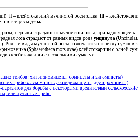
ий. II – клейстокарпий мучнистой росы злака. III – клейстокар
учнистой росы дуба.
, розы, персики страдают от мучнистой росы, принадлежащей к
оградная лоза страдают от разных видов рода
унцинула
(Uncinula)
a). Роды и виды мучнистой росы различаются по числу сумок в 
крыжовника (Sphaerotheca mors uvae) клейстокарпии с одной сум
х видов клейстокарпии с несколькими сумками.
низших грибов: хитридиомицеты, оомицеты и зигомицеты)
ысших грибов: аскомицеты, базидиомицеты, деутеромицеты)
-паразитов для борьбы с некоторыми вредителями сельскохозяй
ты, или лучистые грибы