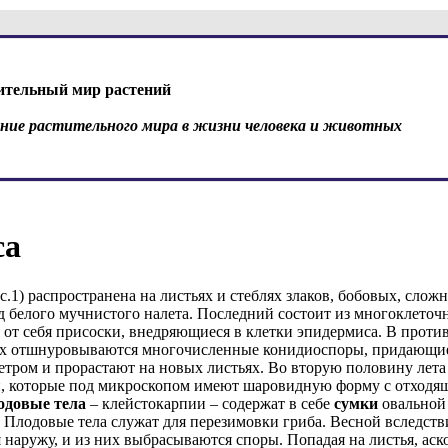
ительный мир растений
ение растительного мира в жизни человека и животных
са
ис.1) распространена на листьях и стеблях злаков, бобовых, слож
ид белого мучнистого налета. Последний состоит из многоклеточ
я от себя присоски, внедряющиеся в клетки эпидермиса. В проти
ых отшнуровываются многочисленные конидиоспоры, придающи
ветром и прорастают на новых листьях. Во вторую половину лет
и, которые под микроскопом имеют шаровидную форму с отходя
одовые тела
– клейстокарпии – содержат в себе
сумки
овальной
. Плодовые тела служат для перезимовки гриба. Весной вследств
 наружу, и из них выбрасываются споры. Попадая на листья, ас