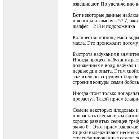
взвешивают. По увеличению вес
Вот некоторые данные наблюден
пшеницы и ячменя – 57,7, ржи – 
шалфея – 213 и подорожника –
Количество поглощаемой воды 
масла. Это происходит потому
Быстрота набухания в значите
Иногда процесс набухания раст
положенных в воду, набухали 
первые дни опыта. Этим свойс
значительно затрудняет борьбу
строения кожуры семян бобовы
Иногда стоит только поцарапат
прорастут. Такой прием (скар
Семена некоторых плодовых и 
прорастать осенью из-за физи
хорошо развитых сеянцев треб
около 0°. Этот прием заключае
Ящики выдерживают несколько
стратифицированные семена хо