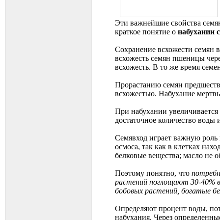
Эти важнейшие свойства семян,
краткое понятие о
набухании 
Сохранение всхожести семян в
всхожесть семян пшеницы через
всхожесть. В то же время семе
Прорастанию семян предшеству
всхожестью. Набухание мертвы
При набухании увеличивается 
достаточное количество воды и
Семявход играет важную роль
осмоса, так как в клетках на
белковые вещества; масло не о
Поэтому понятно, что
потребн
растений поглощают 30-40% во
бобовых растений, богатые б
Определяют процент воды, по
набухания. Через определенны