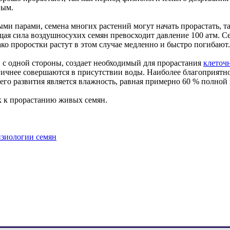
ным.
ми парами, семена многих растений могут начать прорастать, т
щая сила воздушносухих семян превосходит давление 100 атм. С
ако проростки растут в этом случае медленно и быстро погибают.
 с одной стороны, создает необходимый для прорастания
клеточ
гичнее совершаются в присутствии воды. Наиболее благоприятн
его развития является влажность, равная примерно 60 % полной 
к к прорастанию живых семян.
зиологии семян