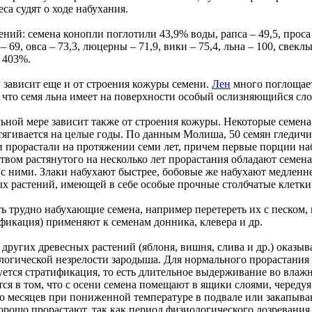
а судят о ходе набухания.
ий: семена конопли поглотили 43,9% воды, рапса – 49,5, проса –
69, овса – 73,3, люцерны – 71,9, вики – 75,4, льна – 100, свеклы 
 403%.
зависит еще и от строения кожуры семени.
Лен
много поглощает
, что семя льна имеет на поверхности особый ослизняющийся сло
льной мере зависит также от строения кожуры. Некоторые семен
ягивается на целые годы. По данным Молиша, 50 семян гледичии (
и прорастали на протяжении семи лет, причем первые порции на
твом растянутого на несколько лет прорастания обладают семена
 с ними. Злаки набухают быстрее, бобовые же набухают медленне
х растений, имеющей в себе особые прочные столбчатые клетки
ь трудно набухающие семена, например перетереть их с песком,
ификация) применяют к семенам донника, клевера и др.
других древесных растений (яблоня, вишня, слива и др.) оказ
ологической незрелости зародыша. Для нормального прорастания 
уется стратификация, то есть длительное выдерживание во влаж
тся в том, что с осени семена помещают в ящики слоями, чередуя
 месяцев при пониженной температуре в подвале или закапыва
рошо прорастают, так как период физиологического дозревания 