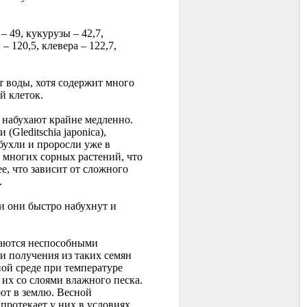
 49, кукурузы – 42,7,
– 120,5, клевера – 122,7,
 воды, хотя содержит много
й клеток.
а набухают крайне медленно.
Gleditschia japonica),
бухли и проросли уже в
 многих сорных растений, что
е, что зависит от сложного
.
 и они быстро набухнут и
ываются неспособными
и получения из таких семян
ной среде при температуре
 их со слоями влажного песка.
ют в землю. Весной
протекает у них в условиях,