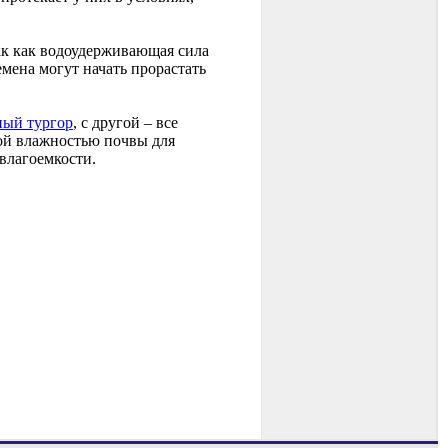
ак как водоудерживающая сила
емена могут начать прорастать
ный тургор
, с другой – все
ой влажностью почвы для
влагоемкости.