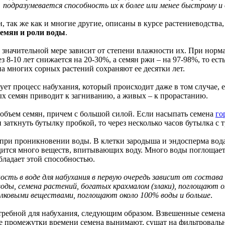
подразумевается способность их к более или менее быстрому 
 так же как и многие другие, описаны в курсе растениеводства,
семян и роли воды
.
 значительной мере зависит от степени влажности их. При норм
 8-10 лет снижается на 20-30%, а семян ржи – на 97-98%, то ес
на многих сорных растений сохраняют ее десятки лет.
ет процесс набухания, который происходит даже в том случае, 
х семян приводит к загниванию, а живых – к прорастанию.
объем семян, причем с большой силой. Если насыпать семена
го
 заткнуть бутылку пробкой, то через несколько часов бутылка с 
 при проникновении воды. В клетки зародыша и эндосперма вод
ходится много веществ, впитывающих воду. Много воды поглощает
бладает этой способностью.
ость в воде для набухания в первую очередь зависит от состава
ды, семена растений, богатых крахмалом (злаки), поглощают ок
елковыми веществами, поглощают около 100% воды и больше
.
требной для набухания, следующим образом. Взвешенные семена
е промежутки времени семена вынимают, сушат на фильтровальн