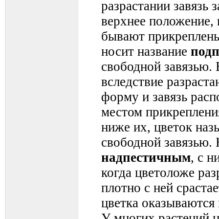
разрастании завязь з
верхнее положение, 
бывают прикреплены
носит название
подп
свободной завязью. 
вследствие разраст
форму и завязь расп
местом прикрепления
ниже их, цветок наз
свободной завязью. 
надпестичным
, с 
когда цветоложе раз
плотно с ней срастае
цветка оказываются
У многих растений н