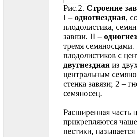
Рис.2.
Строение зав
I –
одногнездная
, с
плодолистика, семян
завязи. II –
одногне
тремя семяносцами. 
плодолистиков с цен
двугнездная
из двух
центральным семянос
стенка завязи; 2 – гн
семяносец.
Расширенная часть ц
прикрепляются чаше
пестики, называется