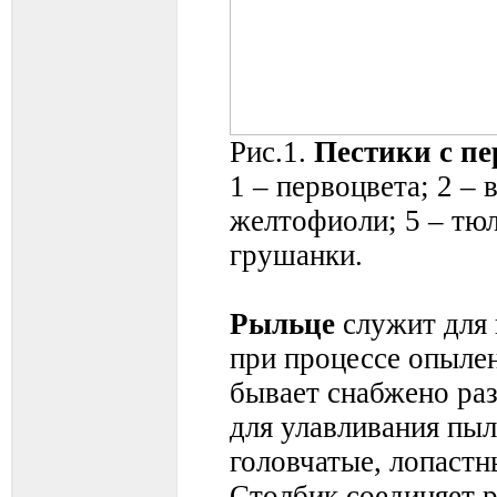
Рис.1.
Пестики с п
1 – первоцвета; 2 – в
желтофиоли; 5 – тюл
грушанки.
Рыльце
служит для 
при процессе опылен
бывает снабжено ра
для улавливания пыл
головчатые, лопастн
Столбик соединяет р