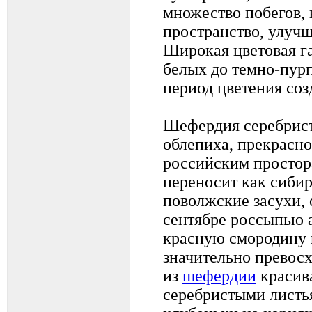
множество побегов,
пространство, улучш
Широкая цветовая га
белых до темно-пур
период цветения со
Шефердия серебрист
облепиха, прекрасн
российским простора
переносит как сибир
поволжские засухи, 
сентябре россыпью 
красную смородину 
значительно превосх
из
шефердии
красива
серебристыми лист