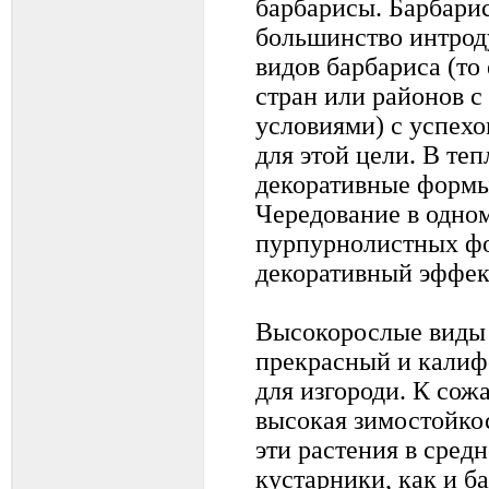
барбарисы. Барбари
большинство интро
видов барбариса (то
стран или районов 
условиями) с успех
для этой цели. В те
декоративные формы
Чередование в одно
пурпурнолистных фо
декоративный эффек
Высокорослые виды 
прекрасный и кали
для изгороди. К сож
высокая зимостойко
эти растения в сред
кустарники, как и б