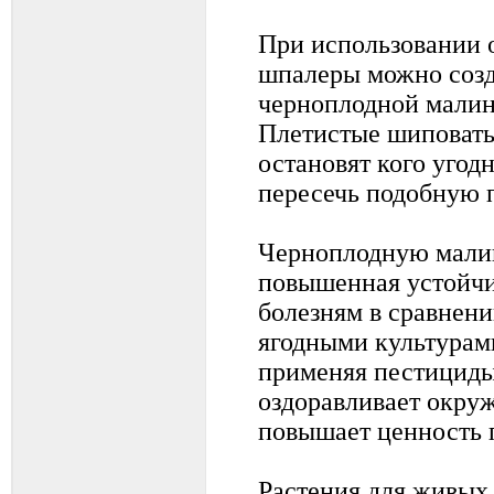
При использовании 
шпалеры можно созд
черноплодной малин
Плетистые шиповаты
остановят кого угод
пересечь подобную п
Черноплодную малин
повышенная устойчи
болезням в сравнен
ягодными культурам
применяя пестициды,
оздоравливает окру
повышает ценность 
Растения для живых