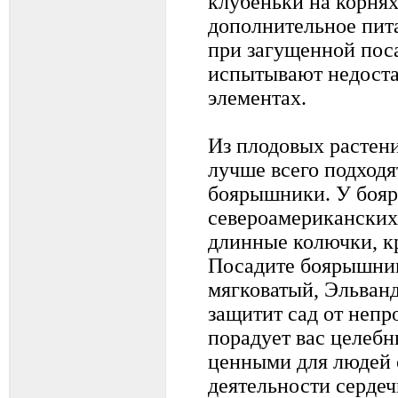
клубеньки на корня
дополнительное пит
при загущенной поса
испытывают недоста
элементах.
Из плодовых растен
лучше всего подходя
боярышники. У боя
североамериканских
длинные колючки, к
Посадите боярышник
мягковатый, Эльванд
защитит сад от непр
порадует вас целеб
ценными для людей
деятельности серде