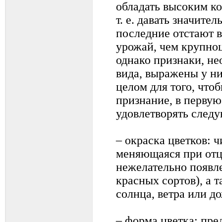
обладать высоким к
т. е. давать значите
последние отстают 
урожай, чем крупно
однако признаки, н
вида, выражены у ни
целом для того, что
признание, в первую
удовлетворять след
– окраска цветков: 
меняющаяся при отц
нежелательно появле
красных сортов), а 
солнца, ветра или д
– форма цветка: пр