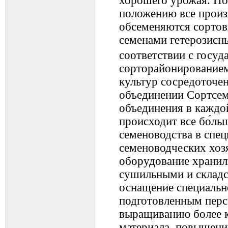
хорошего урожая. П
положению все произ
обсеменяются сорто
семенами гетерозисн
соответствии с госу
сорторайонирование
культур сосредоточе
объединении Сортсе
объединения в каждо
происходит все бо́ль
семеноводства в спе
семеноводческих хозя
оборудование храни
сушильными и склад
оснащение специальн
подготовленным перс
выращиванию более к
материала, повышени