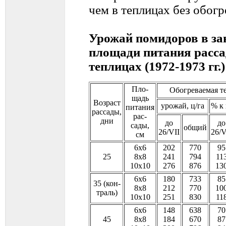
чем в теплицах без обогре
Урожай помидоров в зав
площади питания расс
теплицах (1972-1973 гг.)
Пло-
Обогреваемая т
щадь
Возраст
урожай, ц/га
% к
питания
рассады,
рас-
дни
до
до
сады,
общий
26/VII
26/V
см
6х6
202
770
95
25
8х8
241
794
11
10х10
276
876
13
6х6
180
733
85
35 (кон-
8х8
212
770
10
траль)
10х10
251
830
11
6х6
148
638
70
45
8х8
184
670
87