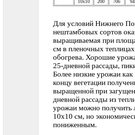
10х10
200
706
94
Для условий Нижнего По
нештамбовых сортов оказ
выращиваемая при площа
см в пленочных теплицах
обогрева. Хорошие урожа
25-дневной рассады, пик
Более низкие урожаи как 
концу вегетации получен
выращенной при загущени
дневной рассады из тепл
урожаи можно получить 
10х10 см, но экономичес
пониженным.