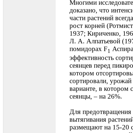
Многими исследовате
доказано, что интен
части растений всегд
рост корней (Ротмист
1937; Кириченко, 19
Л. А. Алпатьевой (19
помидорах F
Аспира
1
эффективность сортир
сеянцев перед пикиро
котором отсортировыв
сортировали, урожай 
варианте, в котором 
сеянцы, – на 26%.
Для предотвращения 
вытягивания растени
размещают на 15-20 с