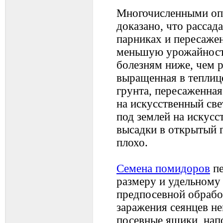
Многочисленными оп
доказано, что рассад
парниках и пересажен
меньшую урожайность
болезням ниже, чем р
выращенная в теплице
грунта, пересаженная
на искусственный све
под землей на искусс
высадки в открытый г
плохо.
Семена помидоров
пе
размеру и удельному 
предпосевной обрабо
заражения сеянцев н
посевные ящики, нап