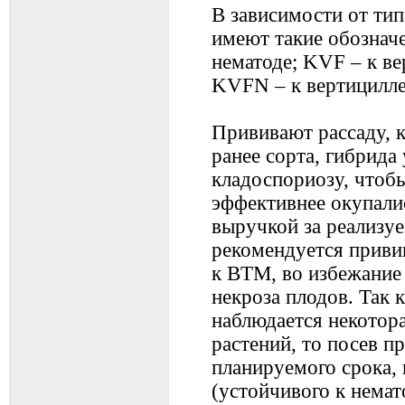
В зависимости от ти
имеют такие обознач
нематоде; KVF – к ве
KVFN – к вертициллез
Прививают рассаду, к
ранее сорта, гибрида
кладоспориозу, чтоб
эффективнее окупали
выручкой за реализу
рекомендуется приви
к ВТМ, во избежание
некроза плодов. Так 
наблюдается некотора
растений, то посев п
планируемого срока,
(устойчивого к немат