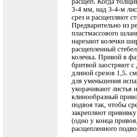
расщеп. Когда толщин
3-4 мм, над 3-4-м л
срез и расщепляют сте
Предварительно из р
пластмассового шлан
нарезают колечки ши
расщепленный стебел
колечка. Привой в фа
бритвой заостряют с 
длиной срезов 1,5. с
для уменьшения исп
укорачивают листья н
клинообразный приво
подвоя так, чтобы ср
закрепляют прививку
(одно у конца привоя,
расщепленного подво