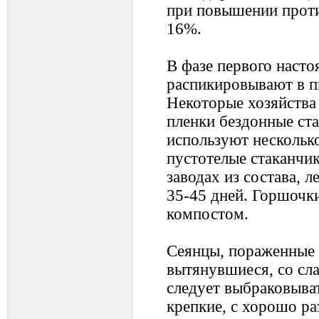
при повышении проти
16%.
В фазе первого насто
распикировывают в п
Некоторые хозяйства
пленки бездонные ст
используют несколько
пустотелые стаканчи
заводах из состава, 
35-45 дней. Горшочк
компостом.
Сеянцы, пораженные 
вытянувшиеся, со сл
следует выбраковыват
крепкие, с хорошо р