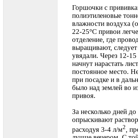
Горшочки с прививка
полиэтиленовые тонне
влажности воздуха (
22-25°С привои легч
отделение, где прово
выращивают, следует 
увядали. Через 12-15 
начнут нарастать лис
постоянное место. Н
при посадке и в дал
было над землей во 
привоя.
За несколько дней до
опрыскивают раствор
2
расходуя 3-4 л/м
, п
лучше вечером. С то