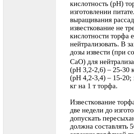
кислотность (рН) тор
изготовлении питат
выращивания рассад
известкование не тр
кислотности торфа 
нейтрализовать. В з
дозы извести (при 
СаО) для нейтрализ
(рН 3,2-2,6) – 25-30
(рН 4,2-3,4) – 15-20;
кг на 1 т торфа.
Известкование торфа
две недели до изгот
допускать пересыхан
должна составлять 