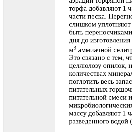
аэрации торфяной пи
торфа добавляют 1 ч
части песка. Перегн
слишком уплотняют 
быть переносчиками 
дня до изготовления 
3
м
аммиачной селитр
Это связано с тем, 
целлюлозу опилок, 
количествах минерал
поглотить весь запа
питательных горшоч
питательной смеси 
микробиологических
массу добавляют 1 ч
разведенного водой (1