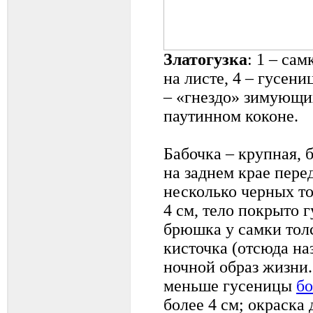
Златогузка
: 1 – сам
на листе, 4 – гусен
– «гнездо» зимующих
паутинном коконе.
Бабочка – крупная, 
на заднем крае пере
несколько черных точ
4 см, тело покрыто 
брюшка у самки тол
кисточка (отсюда на
ночной образ жизни.
меньше гусеницы
б
более 4 см; окраска 