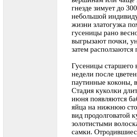
гнезде зимует до 30
небольшой индивиду
жизни златогузка п
гусеницы рано весно
выгрызают почки, ун
затем расползаются 
Гусеницы старшего в
недели после цветен
паутинные коконы, 
Стадия куколки длит
июня появляются ба
яйца на нижнюю сто
вид продолговатой к
золотистыми волоск
самки. Отродившиес