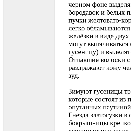
черном фоне выделя
бородавок и белых п
пучки желтовато-ко
легко обламываются
желёзки в виде двух
могут выпячиваться 
гусеницу) и выделят
Отпавшие волоски с
раздражают кожу че
зуд.
Зимуют гусеницы тре
которые состоят из 
опутанных паутиной
Гнезда златогузки в 
боярышницы крепко
вершинам или чаще 