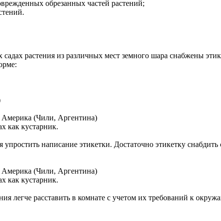
оврежденных обрезанных частей растений;
стений.
 садах растения из различных мест земного шара снабжены эти
орме:
)
 Америка (Чили, Аргентина)
х как кустарник.
я упростить написание этикетки. Достаточно этикетку снабдит
 Америка (Чили, Аргентина)
х как кустарник.
ия легче расставить в комнате с учетом их требований к окру