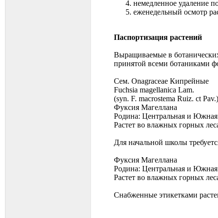
немедленное удаление п
еженедельный осмотр ра
Паспортизация растений
Выращиваемые в ботанических
принятой всеми ботаниками ф
Сем. Onagraceae Кипрейные
Fuchsia magellanica Lam.
(syn. F. macrostema Ruiz. ct Pav.
Фуксия Магеллана
Родина: Центральная и Южная
Растет во влажных горных леса
Для начальной школы требуетс
Фуксия Магеллана
Родина: Центральная и Южная
Растет во влажных горных леса
Снабженные этикетками растен