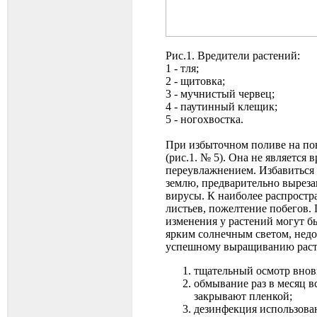
Рис.1. Вредители растений:
1 - тля;
2 - щитовка;
3 - мучнистый червец;
4 - паутинный клещик;
5 - ногохвостка.
При избыточном поливе на по
(рис.1. № 5). Она не является
переувлажнением. Избавиться
землю, предварительно выреза
вирусы. К наиболее распростр
листьев, пожелтение побегов.
изменения у растений могут б
ярким солнечным светом, недо
успешному выращиванию расте
тщательный осмотр вновь
обмывание раз в месяц в
закрывают пленкой;
дезинфекция использова