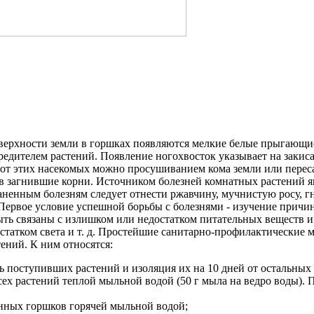
верхности земли в горшках появляются мелкие белые прыгающие
 вредителем растений. Появление ногохвосток указывает на закис
 от этих насекомых можно просушиванием кома земли или перес
в загнившие корни. Источником болезней комнатных растений я
аненным болезням следует отнести ржавчину, мучнистую росу, гн
 Первое условие успешной борьбы с болезнями - изучение прич
ыть связаны с излишком или недостатком питательных веществ и 
статком света и т. д. Простейшие санитарно-профилактические 
ний. К ним относятся:
 поступивших растений и изоляция их на 10 дней от остальных 
сех растений теплой мыльной водой (50 г мыла на ведро воды)
нных горшков горячей мыльной водой;