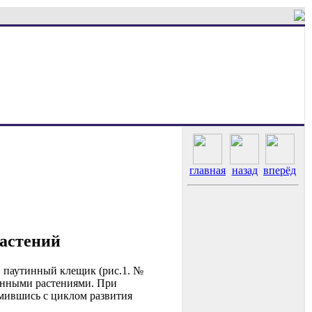
главная
назад
вперёд
растений
, паутинный клещик (рис.1. №
женными растениями. При
омившись с циклом развития