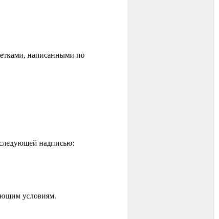
кетками, написанными по
ь следующей надписью:
жающим условиям.