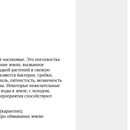
 насекомые. Это ногохвостка
ание земли, вызванное
адкой растений в свежую
вляются бактерии, грибки,
иль, пятнистость, мозаичность
ины. Некоторые нежелательные
воды в земле, с холодом,
мероприятия способствуют
(карантин);
. При обмывании землю