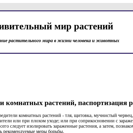
ивительный мир растений
ение растительного мира в жизни человека и животных
ни комнатных растений, паспортизация 
едители комнатных растений - тля, щитовка, мучнистый червец
редители или при плохом уходе; или при соприкосновении с зара
сего следует изолировать зараженные растения, а затем, познак
ть рекомендуемые меры борьбы.