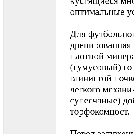
кустящиеся мно
оптимальные у
Для футбольног
дренированная 
плотной минера
(гумусовый) го
глинистой почв
легкого механи
супесчаные) д
торфокомпост.
Перед залужен