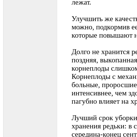
лежат.
Улучшить же качест
можно, подкормив е
которые повышают н
Долго не хранится р
поздняя, выкопанна
корнеплоды слишком
Корнеплоды с меха
больные, проросшие
интенсивнее, чем зд
пагубно влияет на х
Лучший срок уборки
хранения редьки: в 
середина-конец сент