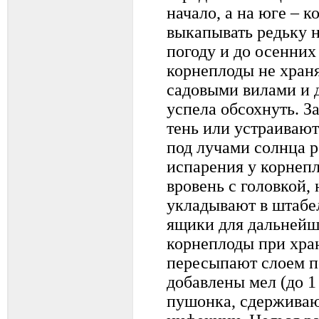
начало, а на юге – 
выкапывать редьку 
погоду и до осенни
корнеплоды не храня
садовыми вилами и д
успела обсохнуть. З
тень или устраивают
под лучами солнца р
испарения у корнепл
вровень с головкой,
укладывают в штабел
ящики для дальнейш
корнеплоды при хра
пересыпают слоем пе
добавлены мел (до 1
пушонка, сдерживаю