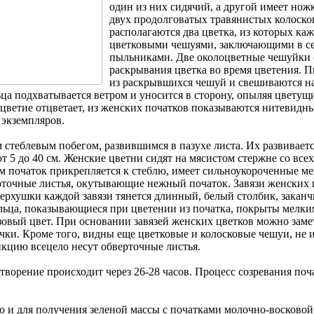
один из них сидячий, а другой имеет нож
двух продолговатых травянистых колоск
располагаются два цветка, из которых к
цветковыми чешуями, заключающими в се
пыльниками. Две околоцветные чешуйки (
раскрывания цветка во время цветения. 
из раскрывшихся чешуй и свешиваются на
ца подхватывается ветром и уносится в сторону, опыляя цветущ
оцветие отцветает, из женских початков показываются нитевидн
 экземпляров.
стеблевым побегом, развившимся в пазухе листа. Их развиваетс
 от 5 до 40 см. Женские цветни сидят на мясистом стержне со вс
м початок прикрепляется к стеблю, имеет сильноукороченные ме
рточные листья, окутывающие нежный початок. Завязи женских
т верхушки каждой завязи тянется длинный, белый столбик, зак
льца, показывающиеся при цветении из початка, покрыты мелки
зовый цвет. При основании завязей женских цветков можно зам
очки. Кроме того, видны еще цветковые и колосковые чешуи, не
нкцию всецело несут обверточные листья.
ворение происходит через 26-28 часов. Процесс созревания поч
о и для получения зеленой массы с початками молочно-восковой