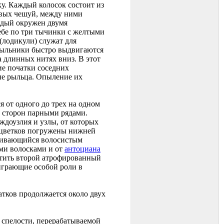
ку. Каждый колосок состоит из
овых чешуй, между ними
аждый окружен двумя
бе по три тычинки с желтыми
лодикули) служат для
Пыльники быстро выдвигаются
 длинных нитях вниз. В этот
ие початки соседних
ые рыльца. Опыление их
я от одного до трех на одном
ех сторон парными рядами.
ждоузлия и узлы, от которых
 цветков погружены нижней
анчивающийся волосистым
ми волосками и от
антоциана
етить второй атрофированный
 играющие особой роли в
атков продолжается около двух
 спелости, перерабатываемой