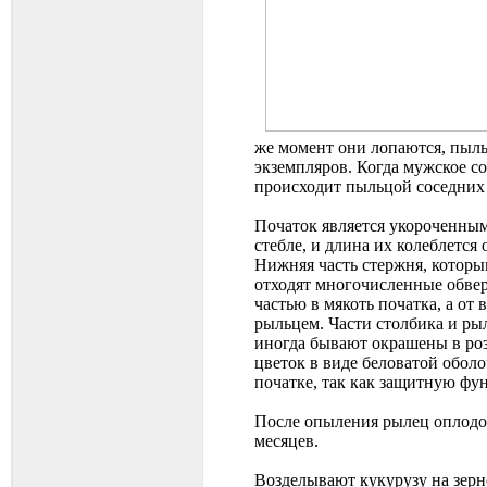
же момент они лопаются, пыль
экземпляров. Когда мужское с
происходит пыльцой соседних
Початок является укороченным 
стебле, и длина их колеблется
Нижняя часть стержня, которы
отходят многочисленные обве
частью в мякоть початка, а о
рыльцем. Части столбика и ры
иногда бывают окрашены в ро
цветок в виде беловатой обол
початке, так как защитную фу
После опыления рылец оплодот
месяцев.
Возделывают кукурузу на зерн