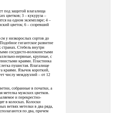
ает под защитой влагалища
их цветков; 3 – кукуруза –
тся на одном экземпляре; 4 –
ский цветок; 6 – созревший
см у низкорослых сортов до
 Подобное гигантское развитие
 странах. Стебель внутри
тыми сосудисто-волокнистыми
аллельно-нервные, крупные, с
олнистыми краями. Пластинка
 слегка пушистая. Влагалище
га краями. Язычок короткий,
ет числу междоузлий – от 12
ветни, собранные в початки, а
ая метелка мужских цветков.
ыляемое и перекрестно-
ят в колосках. Колоски
ых ветвях метелки в два ряда,
асполагаются по два, причем