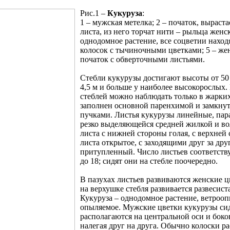
Рис.1 –
Кукуруза
:
1 – мужская метелка; 2 – початок, выраст
листа, из него торчат нити – рыльца женск
однодомное растение, все соцветии находя
колосок с тычиночными цветками; 5 – жен
початок с обверточными листьями.
Стебли кукурузы достигают высоты от 50 
4,5 м и больше у наиболее высокорослых.
стеблей можно наблюдать только в жарких
заполнен основной паренхимой и замкну
пучками. Листья кукурузы линейные, пар
резко выделяющейся средней жилкой и в
листа с нижней стороны голая, с верхней
листа открытое, с заходящими друг за дру
притупленный. Число листьев соответству
до 18; сидят они на стебле поочередно.
В пазухах листьев развиваются женские ц
на верхушке стебля развивается развесист
Кукуруза – однодомное растение, ветрооп
опыляемое. Мужские цветки кукурузы сид
располагаются на центральной оси и боков
налегая друг на друга. Обычно колоски р