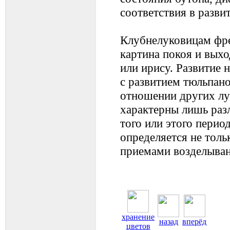
соответствия в разв
Клубнелуковицам фре
картина покоя и выхо
или ирису. Развитие 
с развитием тюльпано
отношении других лу
характерны лишь раз
того или этого перио
определяется не толь
приемами возделыван
хранение
назад
вперёд
цветов