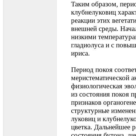
Таким образом, перио
клубнелуковиц харак
реакции этих вегетат
внешней среды. Начал
низкими температура
гладиолуса и с повы
ириса.
Период покоя соответ
меристематической а
физиологическая эво
из состояния покоя 
признаков органогене
структурные изменен
луковиц и клубнелуко
цветка. Дальнейшее р
состояния бутона, д