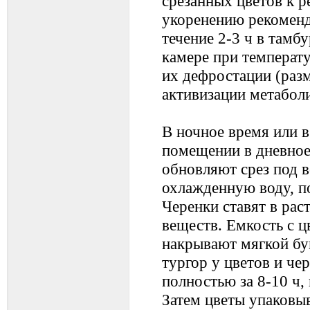
срезанных цветов к р
укоренению рекоменд
течение 2-3 ч в там
камере при температ
их дефростации (раз
активизации метабол
В ночное время или 
помещении в дневное
обновляют срез под в
охлажденную воду, п
Черенки ставят в ра
веществ. Емкость с 
накрывают мягкой бу
тургор у цветов и че
полностью за 8-10 ч,
Затем цветы упаковы