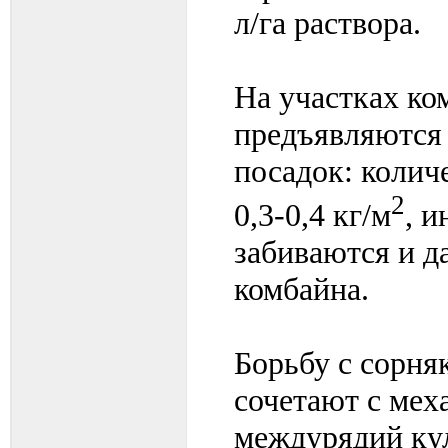
л/га раствора.
На участках ко
предъявляются 
посадок: колич
2
0,3-0,4 кг/м
, и
забиваются и д
комбайна.
Борьбу с сорня
сочетают с ме
междурядий кул