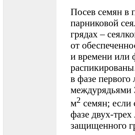
Посев семян в 
парниковой сея
грядах – сеялк
от обеспеченн
и времени или 
распикированы
в фазе первого 
междурядьями 3-
2
м
семян; если 
фазе двух-трех 
защищенного гр