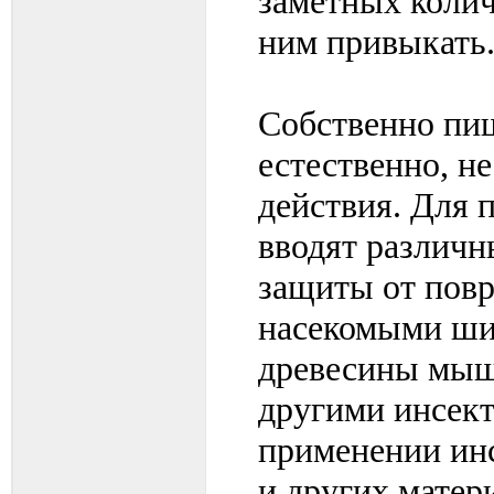
заметных колич
ним привыкать
Собственно пи
естественно, н
действия. Для 
вводят различн
защиты от пов
насекомыми ши
древесины мыш
другими инсек
применении ин
и других матер