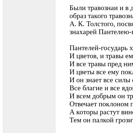
Были травознаи и в 
образ такого травоз
А. К. Толстого, по
знахарей Пантелею
Пантелей-государь х
И цветов, и травы ем
И все травы пред ни
И цветы все ему пок
И он знает все силы
Все благие и все ядо
И всем добрым он т
Отвечает поклоном 
А которы растут вин
Тем он палкой грозит