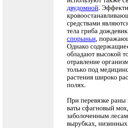
двудомной
. Эффект
кровоостанавливаю
средствами являются
тела гриба дождеви
спорыньи
, поражаю
Однако содержащиес
обладают высокой т
отравление организм
только под медицин
растения широко ра
полях.
При перевязке раны
ваты сфагновый мох
заболоченным лесам
вырубках, низинных