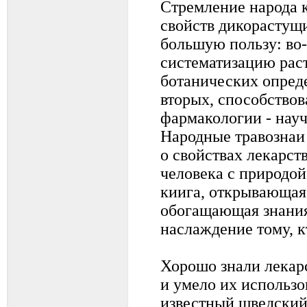
Стремление народа 
свойств дикорастущ
большую пользу: во
систематизацию раст
ботанических опреде
вторых, способство
фармакологии - нау
Народные травознаи
о свойствах лекарст
человека с природой
киига, открывающая
обогащающая знани
наслаждение тому, кт
Хорошо знали лекар
и умело их использо
известный шведский