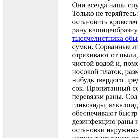
Они всегда наши спу
Только не теряйтесь
остановить кровоте
рану кашицеобразну
тысячелистника обы
сумки. Сорванные л
отряхивают от пыли
чистой водой и, пом
носовой платок, ра
нибудь твердого пре
сок. Пропитанный с
перевязки раны. Сод
гликозиды, алкалои
обеспечивают быстр
дезинфекцию раны и
остановки наружных
используют также 