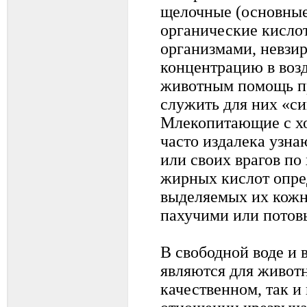
щелочные (основные
органические кисло
организмами, невзи
концентрацию в возд
животным помощь пр
служить для них «с
Млекопитающие с х
часто издалека узна
или своих врагов по
жирных кислот опре
выделяемых их кож
пахучими или потов
В свободной воде и 
являются для животн
качественном, так и