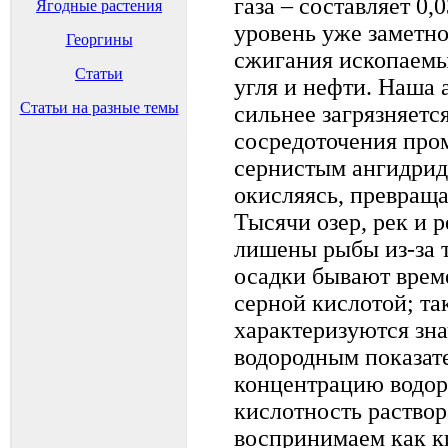
газа – составляет 0,
Ягодные растения
уровень уже заметно
Георгины
сжигания ископаемы
Статьи
угля и нефти. Наша 
Статьи на разные темы
сильнее загрязняется
сосредоточения пр
сернистым ангидрид
окисляясь, превраща
Тысячи озер, рек и 
лишены рыбы из-за 
осадки бывают врем
серной кислотой; т
характеризуются зна
водородным показат
концентрацию водор
кислотность раствор
воспринимаем как ки