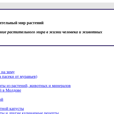
ительный мир растений
ение растительного мира в жизни человека и животных
 на зиму
 пасеки от муравьев)
аты из растений, животных и минералов
й в Молдове
ой
етной капусты
сты и другие кулинарные рецепты