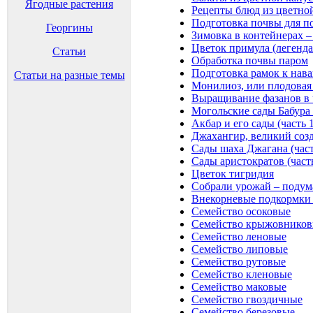
Ягодные растения
Рецепты блюд из цветно
Подготовка почвы для п
Георгины
Зимовка в контейнерах –
Цветок примула (легенд
Статьи
Обработка почвы паром
Подготовка рамок к на
Статьи на разные темы
Монилиоз, или плодовая
Выращивание фазанов в 
Могольские сады Бабура (
Акбар и его сады (часть 1
Джахангир, великий созда
Сады шаха Джагана (част
Сады аристократов (часть
Цветок тигридия
Собрали урожай – подум
Внекорневые подкормки (
Семейство осоковые
Семейство крыжовнико
Семейство леновые
Семейство липовые
Семейство рутовые
Семейство кленовые
Семейство маковые
Семейство гвоздичные
Семейство березовые