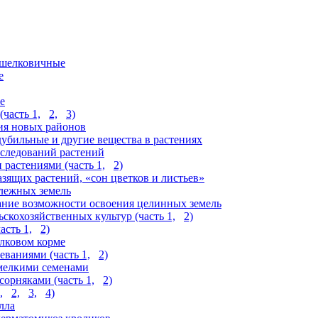
 шелковичные
е
е
часть 1,
2,
3)
ия новых районов
убильные и другие вещества в растениях
следований растений
 растениями (часть 1,
2)
зящих растений, «сон цветков и листьев»
лежных земель
ание возможности освоения целинных земель
ьскохозяйственных культур (часть 1,
2)
асть 1,
2)
елковом корме
еваниями (часть 1,
2)
 мелкими семенами
сорняками (часть 1,
2)
,
2,
3,
4)
лла