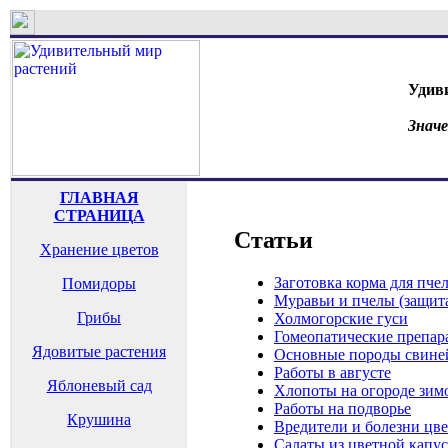
Удив
Знач
ГЛАВНАЯ
СТРАНИЦА
Статьи
Хранение цветов
Заготовка корма для пчел
Помидоры
Муравьи и пчелы (защита
Грибы
Холмогорские гуси
Гомеопатические препар
Ядовитые растения
Основные породы свине
Работы в августе
Яблоневый сад
Хлопоты на огороде зим
Работы на подворье
Крушина
Вредители и болезни цв
Салаты из цветной капу