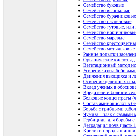
Семейство буковые
Семейство вьюнковые
Семейство бурачниковые
Семейство пасленовые
Семейство тутовые, или
Семейство норичниковы
Семейство маревые
Семейство крестоцветны
Семейство мотыльковые (
Ранние попытки заселен
Органические кислоты, д
Вегетационный метод ис
Усвоение азота бобовыми
Движения вьющихся и ла
Освоение целинных и за
Вклад ученых в обоснов
Вредители и болезни сел
Белковые концентраты (ч
Состав аминокислот в б
Борьба с грибными забол
Чумиза – злак с самыми
Гербициды для борьбы с 
Деградация почв (часть 1
Кролики породы шинши