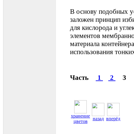
В основу подобных у
заложен принцип изб
для кислорода и угле
элементов мембранно
материала контейнера
использования тонки
Часть
1
2
3
хранение
назад
вперёд
цветов