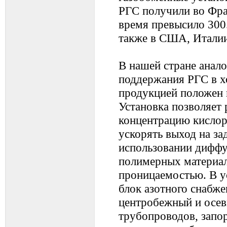
РГС получили во Фра
время превысило 300
также в США, Италии
В нашей стране анал
поддержания РГС в х
продукцией положен 
Установка позволяет 
концентрацию кислоро
ускорять выход на з
использовании дифф
полимерных материал
проницаемостью. В у
блок азотного снабже
центробежный и осев
трубопроводов, запо