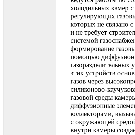
холодильных камер с 
регулирующих газовы
которых не связано с
и не требует строител
системой газоснабжен
формирование газовы
помощью диффузионн
газоразделительных 
этих устройств осно
газов через высокоп
силиконово-каучуко
газовой среды камер
диффузионные элеме
коллекторами, вызыв
с окружающей средой
внутри камеры созда