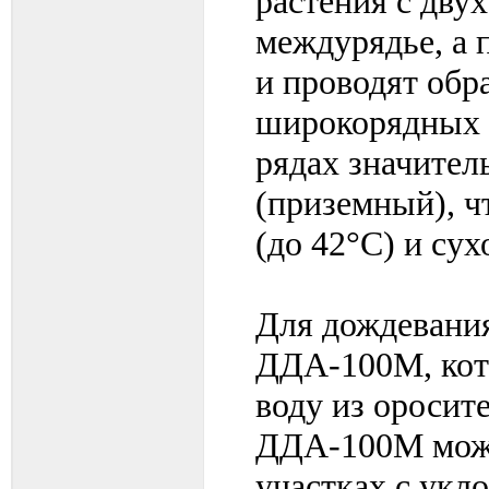
растения с дву
междурядье, а
и проводят обр
широкорядных п
рядах значител
(приземный), ч
(до 42°С) и сух
Для дождевания
ДДА-100М, кото
воду из оросит
ДДА-100М можн
участках с укло