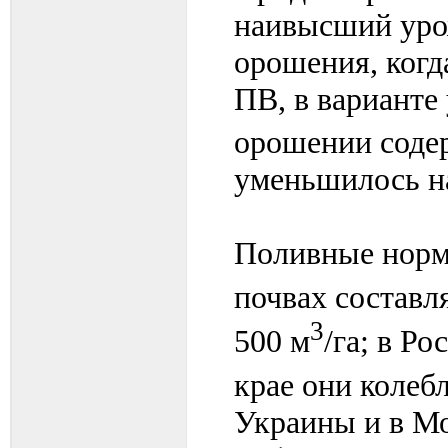
наивысший уро
орошения, когд
ПВ, в варианте
орошении содер
уменьшилось н
Поливные нормы
почвах составл
3
500 м
/га; в Р
крае они колеб
Украины и в Мо