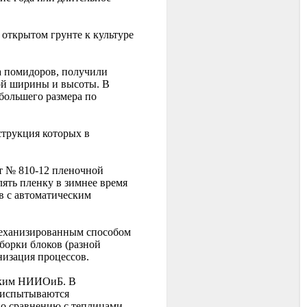
открытом грунте к культуре
а помидоров, получили
ой ширины и высоты. В
большего размера по
струкция которых в
т № 810-12 пленочной
ять пленку в зимнее время
в с автоматическим
механизированным способом
борки блоков (разной
низация процессов.
нским НИИОиБ. В
и испытываются
по сравнению с теплицами