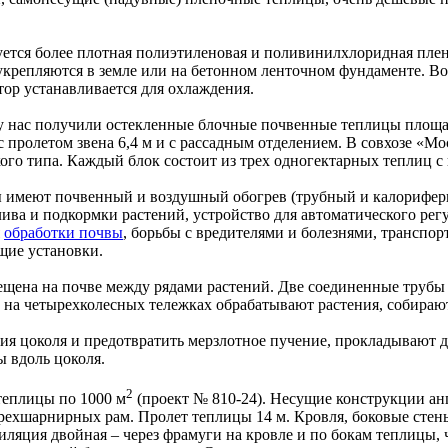
ется более плотная полиэтиленовая и поливинилхлоридная плен
укрепляются в земле или на бетонном ленточном фундаменте. Во
тор устанавливается для охлаждения.
у нас получили остекленные блочные почвенные теплицы площад
 с пролетом звена 6,4 м и с рассадным отделением. В совхозе «
го типа. Каждый блок состоит из трех одногектарных теплиц с 
 имеют почвенный и воздушный обогрев (трубный и калориферн
лива и подкормки растений, устройство для автоматического ре
я
обработки почвы
, борьбы с вредителями и болезнями, транспорт
щие установки.
ещена на почве между рядами растений. Две соединенные трубы
 на четырехколесных тележках обрабатывают растения, собирают
ия цоколя и предотвратить мерзлотное пучение, прокладывают д
ы вдоль цоколя.
2
теплицы по 1000 м
(проект № 810-24). Несущие конструкции а
рехшарнирных рам. Пролет теплицы 14 м. Кровля, боковые стен
ляция двойная – через фрамуги на кровле и по бокам теплицы, 