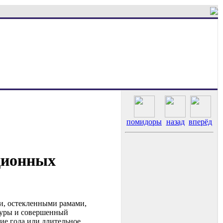
помидоры
назад
вперёд
ционных
и, остекленными рамами,
туры и совершенный
ие года или длительное