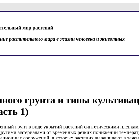
ительный мир растений
ение растительного мира в жизни человека и животных
ного грунта и типы культива
асть 1)
енный грунт в виде укрытий растений синтетическими пленкам
 другими материалами от временных резких понижений темпера
вационных сооружений, в которых растения выращивают в течен