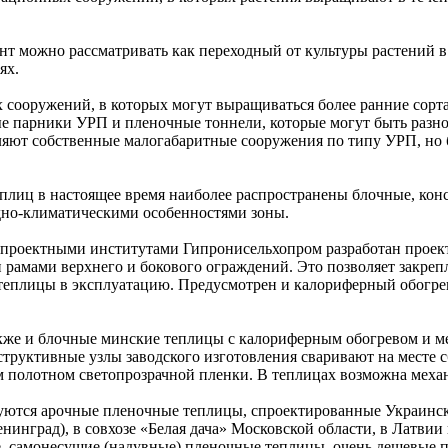
 можно рассматривать как переходный от культуры растений в 
ях.
 сооружений, в которых могут выращиваться более ранние сорт
ые парники УРП и пленочные тоннели, которые могут быть разн
ляют собственные малогабаритные сооружения по типу УРП, но 
плиц в настоящее время наиболее распространены блочные, кон
дно-климатическими особенностями зоны.
 проектными институтами Гипронисельхопром разработан проек
рамами верхнего и бокового ограждений. Это позволяет закрепл
 теплицы в эксплуатацию. Предусмотрен и калориферный обогре
кже и блочные минские теплицы с калориферным обогревом и 
труктивные узлы заводского изготовления сваривают на месте с
 полотном светопрозрачной пленки. В теплицах возможна меха
зуются арочные пленочные теплицы, спроектированные Украи
нинград), в совхозе «Белая дача» Московской области, в Латви
е, самонесущие (надувные) пленочные теплицы, очень дешевые 