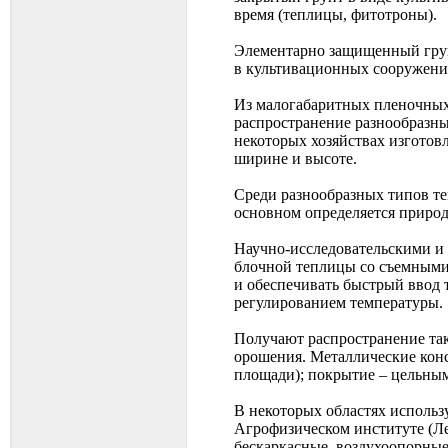
время (теплицы, фитотроны).
Элементарно защищенный грунт
в культивационных сооружени
Из малогабаритных пленочных
распространение разнообразн
некоторых хозяйствах изготов
ширине и высоте.
Среди разнообразных типов те
основном определяется приро
Научно-исследовательскими и
блочной теплицы со съемными 
и обеспечивать быстрый ввод
регулированием температуры.
Получают распространение та
орошения. Металлические конс
площади); покрытие – цельным
В некоторых областях исполь
Агрофизическом институте (Ле
бескаркасные, воздухоопорны