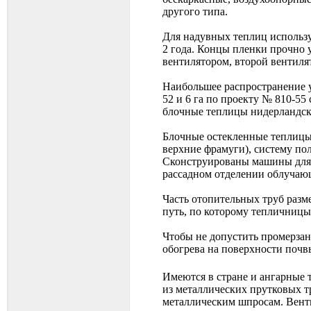
другого типа.
Для надувных теплиц использу
2 года. Концы пленки прочно 
вентилятором, второй вентиля
Наибольшее распространение 
52 и 6 га по проекту № 810-55
блочные теплицы нидерландско
Блочные остекленные теплицы
верхние фрамуги), систему по
Сконструированы машины дл
рассадном отделении облучаю
Часть отопительных труб разм
путь, по которому тепличницы
Чтобы не допустить промерзан
обогрева на поверхности почв
Имеются в стране и ангарные 
из металлических прутковых т
металлическим шпросам. Венти