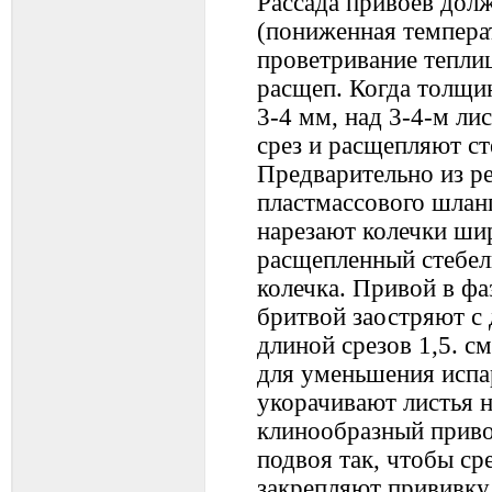
Рассада привоев дол
(пониженная темпера
проветривание тепли
расщеп. Когда толщин
3-4 мм, над 3-4-м л
срез и расщепляют сте
Предварительно из р
пластмассового шлан
нарезают колечки ши
расщепленный стебел
колечка. Привой в фа
бритвой заостряют с 
длиной срезов 1,5. с
для уменьшения исп
укорачивают листья н
клинообразный приво
подвоя так, чтобы ср
закрепляют прививку