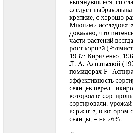
вытянувшиеся, со сл
следует выбраковыват
крепкие, с хорошо р
Многими исследовате
доказано, что интен
части растений всегд
рост корней (Ротмист
1937; Кириченко, 19
Л. А. Алпатьевой (19
помидорах F
Аспира
1
эффективность сортир
сеянцев перед пикиро
котором отсортировыв
сортировали, урожай 
варианте, в котором 
сеянцы, – на 26%.