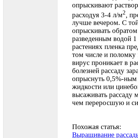
опрыскивают раствор
2
расходуя 3-4 л/м
, п
лучше вечером. С то
опрыскивать обратом
разведенным водой 1
растениях пленка пре
том числе и поломку 
вирус проникает в р
болезней рассаду зар
опрыснуть 0,5%-ным
жидкости или цинебо
высаживать рассаду м
чем переросшую и с
Похожая статья:
Выращивание рассад