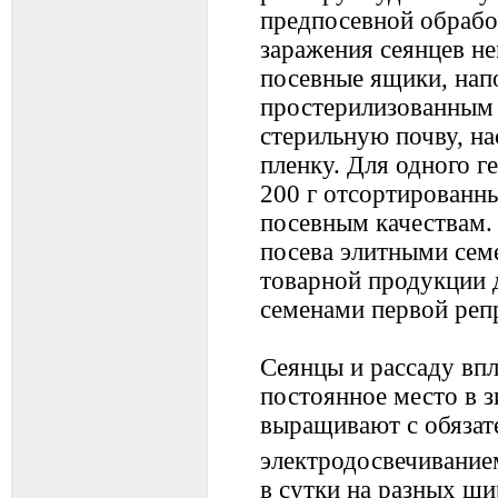
предпосевной обрабо
заражения сеянцев н
посевные ящики, нап
простерилизованным 
стерильную почву, н
пленку. Для одного г
200 г отсортированны
посевным качествам. 
посева элитными се
товарной продукции 
семенами первой реп
Сеянцы и рассаду впл
постоянное место в 
выращивают с обяза
электродосвечивание
в сутки на разных ши