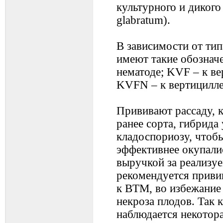
культурного и дикого 
glabratum).
В зависимости от ти
имеют такие обознач
нематоде; KVF – к ве
KVFN – к вертициллез
Прививают рассаду, к
ранее сорта, гибрида
кладоспориозу, чтоб
эффективнее окупали
выручкой за реализу
рекомендуется приви
к ВТМ, во избежание
некроза плодов. Так 
наблюдается некотора