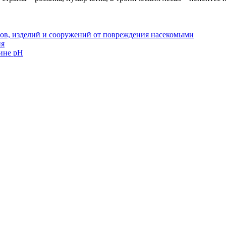
ов, изделий и сооружений от повреждения насекомыми
ия
ине рН