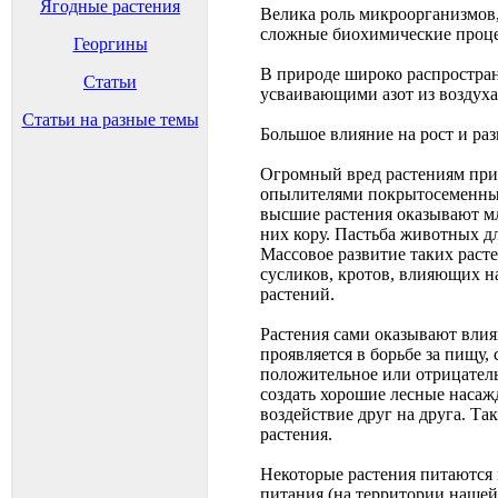
Ягодные растения
Велика роль микроорганизмов, 
сложные биохимические проце
Георгины
В природе широко распростран
Статьи
усваивающими азот из воздуха
Статьи на разные темы
Большое влияние на рост и ра
Огромный вред растениям прин
опылителями покрытосеменных
высшие растения оказывают м
них кору. Пастьба животных д
Массовое развитие таких раст
сусликов, кротов, влияющих н
растений.
Растения сами оказывают влия
проявляется в борьбе за пищу, 
положительное или отрицатель
создать хорошие лесные насажд
воздействие друг на друга. Та
растения.
Некоторые растения питаются 
питания (на территории нашей 