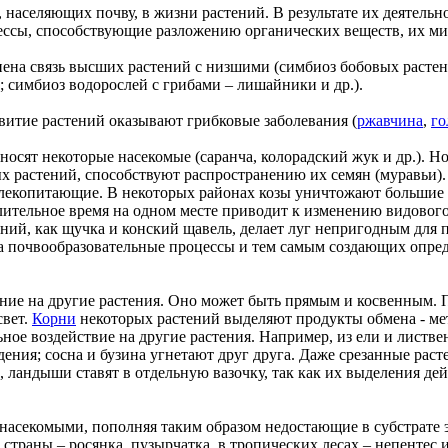
населяющих почву, в жизни растений. В результате их деятельн
ссы, способствующие разложению органических веществ, их ми
ена связь высших растений с низшими (симбиоз бобовых растен
; симбиоз водорослей с грибами – лишайники и др.).
звитие растений оказывают грибковые заболевания (
ржавчина
,
го
осят некоторые насекомые (саранча, колорадский жук и др.). Н
 растений, способствуют распространению их семян (муравьи).
лекопитающие. В некоторых районах козы уничтожают большие м
лительное время на одном месте приводит к изменению видового 
ений, как щучка и конский щавель, делает луг непригодным для 
а почвообразовательные процессы и тем самым создающих опред
ние на другие растения. Оно может быть прямым и косвенным. 
свет.
Корни
некоторых растений выделяют продукты обмена - ме
ное воздействие на другие растения. Например, из ели и листв
ения; сосна и бузина угнетают друг друга. Даже срезанные раст
к, ландыши ставят в отдельную вазочку, так как их выделения д
насекомыми, пополняя таким образом недостающие в субстрате
страны – росянка, пузырчатка, в тропических лесах – непентес 