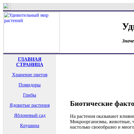
Уд
Знач
ГЛАВНАЯ
СТРАНИЦА
Хранение цветов
Помидоры
Грибы
Биотические факто
Ядовитые растения
Яблоневый сад
На растения оказывают влиян
Микроорганизмы, животные, че
Крушина
настолько своеобразно и много