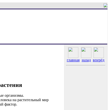
главная
назад
вперёд
растения
ые организмы.
еловека на растительный мир
ый фактор.