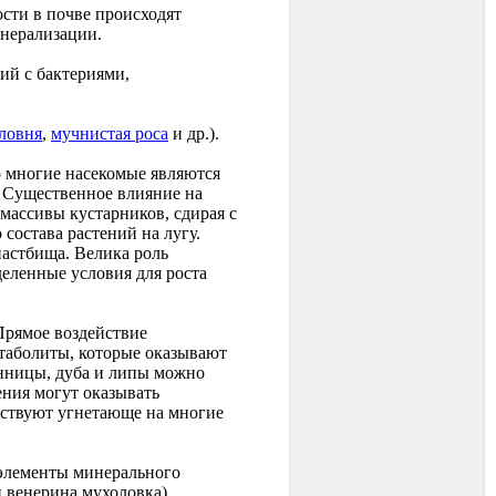
ости в почве происходят
нерализации.
ий с бактериями,
ловня
,
мучнистая роса
и др.).
о многие насекомые являются
 Существенное влияние на
ассивы кустарников, сдирая с
состава растений на лугу.
пастбища. Велика роль
еленные условия для роста
Прямое воздействие
таболиты, которые оказывают
енницы, дуба и липы можно
ения могут оказывать
ействуют угнетающе на многие
 элементы минерального
и венерина мухоловка).