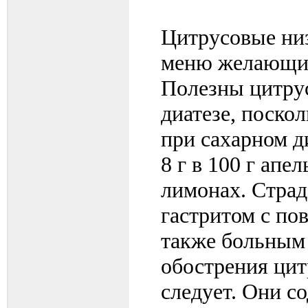
Цитрусовые низ
меню желающие
Полезны цитрус
диатезе, поско
при сахарном ди
8 г в 100 г апел
лимонах. Стра
гастритом с по
также больным 
обострения цит
следует. Они с